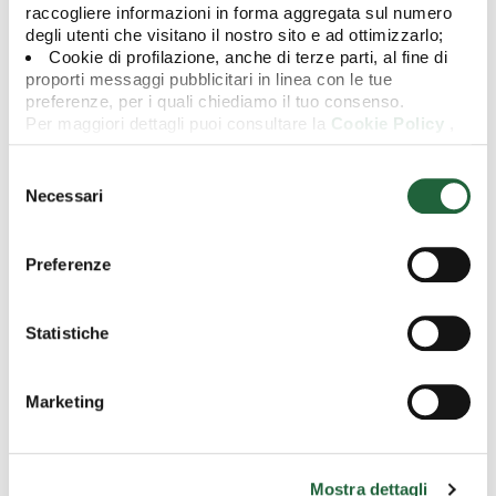
raccogliere informazioni in forma aggregata sul numero
degli utenti che visitano il nostro sito e ad ottimizzarlo;
Cookie di profilazione, anche di terze parti, al fine di
proporti messaggi pubblicitari in linea con le tue
preferenze, per i quali chiediamo il tuo consenso.
30/06/2026
Avviso agli azionisti: Modifica della Denominazione
Per maggiori dettagli puoi consultare la
Cookie Policy
,
Sociale
in cui potrai modificare la tua scelta in qualsiasi momento
oppure puoi negare l'utilizzo di questi cookie cliccando su
Selezione
"Rifiuta".
del
Necessari
10/06/2026
consenso
Notice to the Shareholders
Preferenze
05/06/2026
Avviso agli azionisti
Statistiche
28/05/2026
Marketing
Avviso agli azionisti
30/04/2026
Mostra dettagli