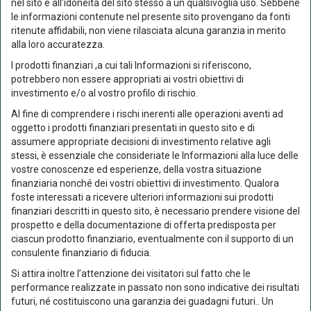
nel sito e all’idoneità del sito stesso a un qualsivoglia uso. Sebbene
le informazioni contenute nel presente sito provengano da fonti
ritenute affidabili, non viene rilasciata alcuna garanzia in merito
alla loro accuratezza.
2 %
I prodotti finanziari ,a cui tali Informazioni si riferiscono,
potrebbero non essere appropriati ai vostri obiettivi di
1 %
investimento e/o al vostro profilo di rischio.
0 %
Al fine di comprendere i rischi inerenti alle operazioni aventi ad
oggetto i prodotti finanziari presentati in questo sito e di
assumere appropriate decisioni di investimento relative agli
-1 %
stessi, è essenziale che consideriate le Informazioni alla luce delle
set '25
nov '25
gen '26
mar '26
mag '26
lug '26
vostre conoscenze ed esperienze, della vostra situazione
finanziaria nonché dei vostri obiettivi di investimento. Qualora
foste interessati a ricevere ulteriori informazioni sui prodotti
2020
2025
finanziari descritti in questo sito, è necessario prendere visione del
prospetto e della documentazione di offerta predisposta per
ciascun prodotto finanziario, eventualmente con il supporto di un
Comparto
consulente finanziario di fiducia.
Si attira inoltre l’attenzione dei visitatori sul fatto che le
Performance al 05/08/2026
performance realizzate in passato non sono indicative dei risultati
Comparto
futuri, né costituiscono una garanzia dei guadagni futuri.. Un