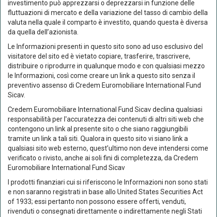
investimento può apprezzarsi o deprezzarsi in funzione delle
YTD
1,09%
fluttuazioni di mercato e della variazione del tasso di cambio della
valuta nella quale il comparto è investito, quando questa è diversa
1 mese
0,00%
da quella dell’azionista.
3 mesi
1,15%
Le Informazioni presenti in questo sito sono ad uso esclusivo del
visitatore del sito ed è vietato copiare, trasferire, trascrivere,
6 mesi
0,48%
distribuire o riprodurre in qualunque modo e con qualsiasi mezzo
le Informazioni, così come creare un link a questo sito senza il
preventivo assenso di Credem Euromobiliare International Fund
Performance
Sicav.
Comparto
Credem Euromobiliare International Fund Sicav declina qualsiasi
responsabilità per l'accuratezza dei contenuti di altri siti web che
1 anno*
3,37%
contengono un link al presente sito o che siano raggiungibili
tramite un link a tali siti. Qualora in questo sito vi siano link a
3 anni*
11,55%
qualsiasi sito web esterno, quest’ultimo non deve intendersi come
verificato o rivisto, anche ai soli fini di completezza, da Credem
Euromobiliare International Fund Sicav
Rendimento medio annuo composto
I prodotti finanziari cui si riferiscono le Informazioni non sono stati
Comparto
e non saranno registrati in base allo United States Securities Act
of 1933; essi pertanto non possono essere offerti, venduti,
2 anni*
3,15%
rivenduti o consegnati direttamente o indirettamente negli Stati