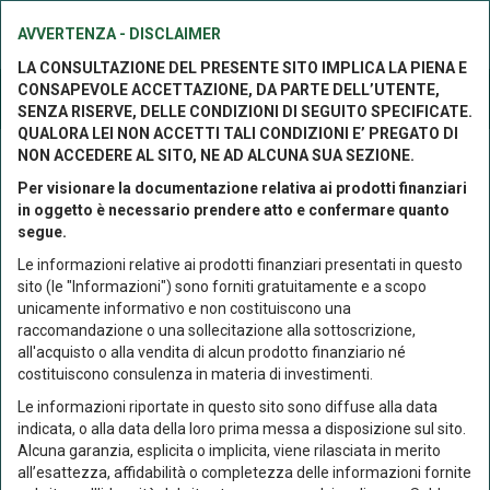
AVVERTENZA - DISCLAIMER
LA CONSULTAZIONE DEL PRESENTE SITO IMPLICA LA PIENA E
CONSAPEVOLE ACCETTAZIONE, DA PARTE DELL’UTENTE,
Prodotti
SENZA RISERVE, DELLE CONDIZIONI DI SEGUITO SPECIFICATE.
QUALORA LEI NON ACCETTI TALI CONDIZIONI E’ PREGATO DI
NON ACCEDERE AL SITO, NE AD ALCUNA SUA SEZIONE.
Eurofundlux Obiettivo 2029 B
Per visionare la documentazione relativa ai prodotti finanziari
in oggetto è necessario prendere atto e confermare quanto
Sicav
Obbligazionari Flessibili
Indicatore sintetico di rischio: 3
segue.
Storico valori quota
Confronta
Pdf
Le informazioni relative ai prodotti finanziari presentati in questo
sito (le "Informazioni") sono forniti gratuitamente e a scopo
unicamente informativo e non costituiscono una
Ultima variazione
raccomandazione o una sollecitazione alla sottoscrizione,
0,017 %
all'acquisto o alla vendita di alcun prodotto finanziario né
costituiscono consulenza in materia di investimenti.
Le informazioni riportate in questo sito sono diffuse alla data
05/08/2026
indicata, o alla data della loro prima messa a disposizione sul sito.
LU1396748805
Alcuna garanzia, esplicita o implicita, viene rilasciata in merito
all’esattezza, affidabilità o completezza delle informazioni fornite
YTD
6M
1y
3y
5y
10y