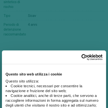
sintetico di
rischio
Tipo
Sicav
Periodo di
4 anni
detenzione
raccomandato
Commissioni e spese
Questo sito web utilizza i cookie
Questo sito utilizza:
Cookie tecnici, necessari per consentire la
Commissioni di gestione
0,40%
navigazione e fruizione del sito web;
p.a.
Cookie analitici, anche di terze parti, che servono a
raccogliere informazioni in forma aggregata sul numero
Commissioni di incentivo
Non
degli utenti che visitano il nostro sito e ad ottimizzarlo;
previste