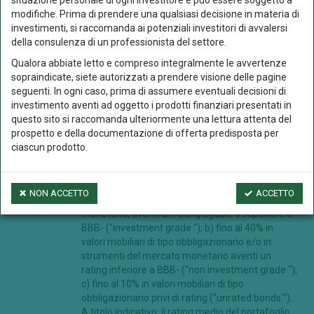
situazione personale di ogni investitore e può essere soggetto a
modifiche. Prima di prendere una qualsiasi decisione in materia di
Gestione
Gestione attiva
investimenti, si raccomanda ai potenziali investitori di avvalersi
cambio
della consulenza di un professionista del settore.
Obiettivi
Il Comparto ha l’obiettivo di massimizzare il
Qualora abbiate letto e compreso integralmente le avvertenze
rendimento degli investimenti, mediante un
sopraindicate, siete autorizzati a prendere visione delle pagine
portafoglio diversificato con un
seguenti. In ogni caso, prima di assumere eventuali decisioni di
orizzonte temporale al 31 dicembre 2029
investimento aventi ad oggetto i prodotti finanziari presentati in
questo sito si raccomanda ulteriormente una lettura attenta del
Periodicità
Giornaliera
prospetto e della documentazione di offerta predisposta per
quota
ciascun prodotto.
Politica di
Le attività nette del Comparto potranno essere
investimento
investite: a) fino al 100% in valori mobiliari di
NON ACCETTO
ACCETTO
tipo obbligazionario e/o in strumenti di mercato
monetario, aventi un rating uguale o superiore a
BBB- ("investment grade "); b) fino al 40% in
valori mobiliari di tipo obbligazionario e/o in
strumenti del mercato monetario aventi un
rating inferiore a BBB- ("non investment grade ");
c) fino al 10% in valori mobiliari di tipo
obbligazionario privi di rating ("unrated bonds ”).
A titolo indicativo, il rating medio del portafoglio