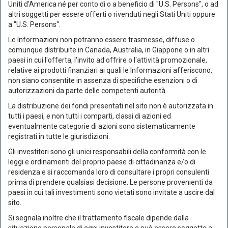
3 anni*
Uniti d'America né per conto di o a beneficio di "U.S. Persons", o ad
3,71%
altri soggetti per essere offerti o rivenduti negli Stati Uniti oppure
5 anni*
1,13%
a "U.S. Persons".
Le Informazioni non potranno essere trasmesse, diffuse o
*dati aggiornati alla fine dell'ultimo trimestre solare (30/06/2026)
comunque distribuite in Canada, Australia, in Giappone o in altri
paesi in cui l'offerta, l'invito ad offrire o l'attività promozionale,
relative ai prodotti finanziari ai quali le Informazioni afferiscono,
non siano consentite in assenza di specifiche esenzioni o di
autorizzazioni da parte delle competenti autorità.
Caratteristiche
La distribuzione dei fondi presentati nel sito non è autorizzata in
tutti i paesi, e non tutti i comparti, classi di azioni ed
eventualmente categorie di azioni sono sistematicamente
registrati in tutte le giurisdizioni.
Benchmark
Eurofundlux Obiettivo 2029 B non ha parametro
Gli investitori sono gli unici responsabili della conformità con le
di riferimento ("benchmark")
leggi e ordinamenti del proprio paese di cittadinanza e/o di
residenza e si raccomanda loro di consultare i propri consulenti
Categoria
Obbligazionari flessibili
prima di prendere qualsiasi decisione. Le persone provenienti da
Assogestioni
paesi in cui tali investimenti sono vietati sono invitate a uscire dal
Classe
sito.
Accumulazione dei proventi
Si segnala inoltre che il trattamento fiscale dipende dalla
Divisa
EUR