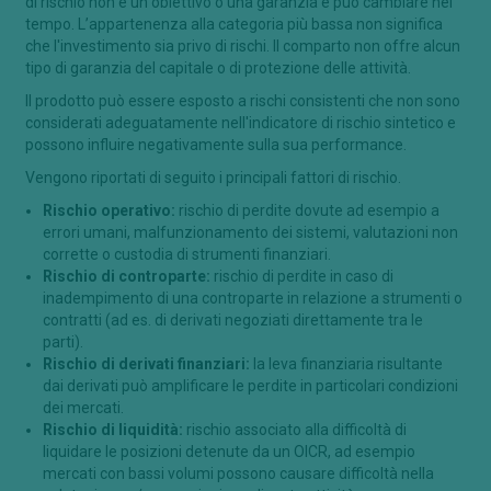
di rischio non è un obiettivo o una garanzia e può cambiare nel
tempo. L’appartenenza alla categoria più bassa non significa
che l'investimento sia privo di rischi. Il comparto non offre alcun
tipo di garanzia del capitale o di protezione delle attività.
Il prodotto può essere esposto a rischi consistenti che non sono
considerati adeguatamente nell'indicatore di rischio sintetico e
possono influire negativamente sulla sua performance.
Vengono riportati di seguito i principali fattori di rischio.
Rischio operativo:
rischio di perdite dovute ad esempio a
errori umani, malfunzionamento dei sistemi, valutazioni non
corrette o custodia di strumenti finanziari.
Rischio di controparte:
rischio di perdite in caso di
inadempimento di una controparte in relazione a strumenti o
contratti (ad es. di derivati negoziati direttamente tra le
parti).
Rischio di derivati finanziari:
la leva finanziaria risultante
dai derivati può amplificare le perdite in particolari condizioni
dei mercati.
Rischio di liquidità:
rischio associato alla difficoltà di
liquidare le posizioni detenute da un OICR, ad esempio
mercati con bassi volumi possono causare difficoltà nella