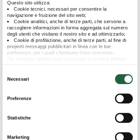
Questo sito utilizza:
Cookie tecnici, necessari per consentire la
navigazione e fruizione del sito web;
Cookie analitici, anche di terze parti, che servono a
raccogliere informazioni in forma aggregata sul numero
degli utenti che visitano il nostro sito e ad ottimizzarlo;
Cookie di profilazione, anche di terze parti, al fine di
Si rende noto che la società ICE Data Indices LLC ha deciso di
proporti messaggi pubblicitari in linea con le tue
modificare - con effetto dal 1° luglio 2022 - la metodologia di
preferenze, per i quali chiediamo il tuo consenso.
calcolo degli indici appartenenti alla famiglia "ICE Fixed Income",
Per maggiori dettagli puoi consultare la
Cookie Policy
,
di cui la stessa è proprietaria, al fine di includere i costi di
in cui potrai modificare la tua scelta in qualsiasi momento
transazione. Il Comparto Eurofundlux Euro Sustainable
oppure puoi negare l'utilizzo di questi cookie cliccando su
Corporate Bond ESG è interessato da tale modifica in quanto
Selezione
"Rifiuta".
utilizza l'indice "ICE BofAML Euro Large Cap Corporate ESG Tilt
del
Necessari
Index" (appartenente a tale famiglia), come parametro di
consenso
riferimento per il calcolo delle commissioni di performance
applicabili alla classe di azioni A.
Preferenze
Per maggiori dettagli si rimanda all'avviso allegato.
Statistiche
Documentazione
Avviso
Marketing