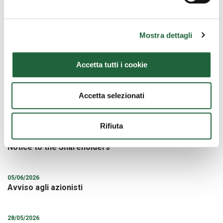
Avis
Mostra dettagli
Ultime news
Accetta tutti i cookie
30/06/2026
Accetta selezionati
Avviso agli azionisti: Modifica della Denominazione
Sociale
Rifiuta
10/06/2026
Notice to the Shareholders
05/06/2026
Avviso agli azionisti
28/05/2026