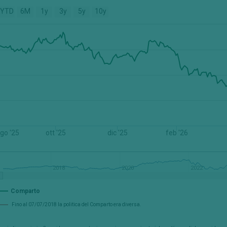
YTD
6M
1y
3y
5y
10y
go '25
ott '25
dic '25
feb '26
2018
2020
2022
Comparto
Fino al 07/07/2018 la politica del Comparto era diversa.