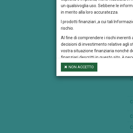
un qualsivoglia uso. Sebbene le informa
in merito alla loro accuratezza.
I prodotti finanziari ,a cui tali Informaz
rischio.
Al fine di comprendere i rischi inerenti
C
decisioni di investimento relative agli 
vostra situazione finanziaria nonché dei
finanziari descritti in questo sito, è 
finanziario, eventualmente con il suppor
C
NON ACCETTO
Si attira inoltre l’attenzione dei visita
C
garanzia dei guadagni futuri.. Un inves
cambio della valuta nella quale il compa
Le Informazioni presenti in questo sito s
C
in qualunque modo e con qualsiasi mezz
Euromobiliare International Fund Sicav
C
Credem Euromobiliare International Fund
al presente sito o che siano raggiungibil
C
intendersi come verificato o rivisto, a