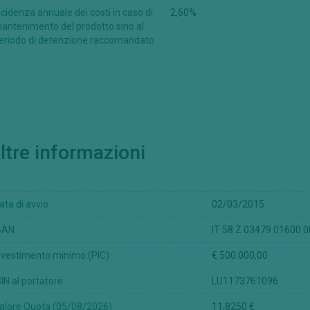
ncidenza annuale dei costi in caso di
2,60%
le Informazioni non sono stati e non saranno registrati in base allo United
antenimento del prodotto sino al
nduti, rivenduti o consegnati direttamente o indirettamente negli Stati 
eriodo di detenzione raccomandato
oggetti per essere offerti o rivenduti negli Stati Uniti oppure a "U.S. Perso
messe, diffuse o comunque distribuite in Canada, Australia, in Giappone o 
ative ai prodotti finanziari ai quali le Informazioni afferiscono, non sian
delle competenti autorità.
 sito non è autorizzata in tutti i paesi, e non tutti i comparti, classi di 
in tutte le giurisdizioni.
ltre informazioni
ili della conformità con le leggi e ordinamenti del proprio paese di citta
rima di prendere qualsiasi decisione. Le persone provenienti da paesi in cu
ata di avvio
02/03/2015
iscale dipende dalla situazione personale di ogni investitore e può esser
eria di investimenti, si raccomanda ai potenziali investitori di avvalersi
BAN
IT 58 Z 03479 01600 
nvestimento minimo (PIC)
€ 500.000,00
almente le avvertenze sopraindicate, siete autorizzati a prendere visio
SIN al portatore
LU1173761096
i investimento aventi ad oggetto i prodotti finanziari presentati in que
lla documentazione di offerta predisposta per ciascun prodotto.
alore Quota (05/08/2026)
11,8250 €