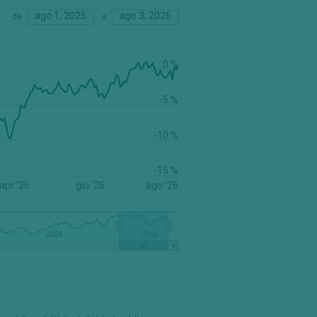
ago 1, 2025
ago 3, 2026
da
a
0 %
-5 %
-10 %
-15 %
apr '26
giu '26
ago '26
2024
2026