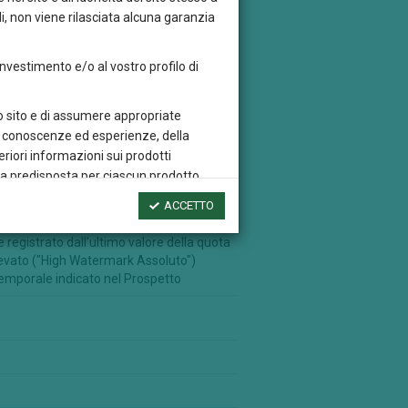
i, non viene rilasciata alcuna garanzia
 investimento e/o al vostro profilo di
sto sito e di assumere appropriate
tre conoscenze ed esperienze, della
eriori informazioni sui prodotti
rta predisposta per ciascun prodotto
ACCETTO
dei risultati futuri, né costituiscono una
registrato dall'ultimo valore della quota
ercato e della variazione del tasso di
elevato ("High Watermark Assoluto")
 temporale indicato nel Prospetto
e, trascrivere, distribuire o riprodurre
ventivo assenso di Credem
i altri siti web che contengono un link
si sito web esterno, quest’ultimo non deve
und Sicav