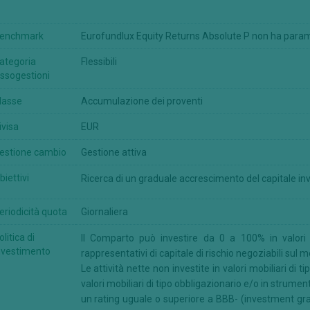
enchmark
Eurofundlux Equity Returns Absolute P non ha param
ategoria
Flessibili
ssogestioni
lasse
Accumulazione dei proventi
ivisa
EUR
estione cambio
Gestione attiva
biettivi
Ricerca di un graduale accrescimento del capitale inv
eriodicità quota
Giornaliera
olitica di
Il Comparto può investire da 0 a 100% in valori mob
nvestimento
rappresentativi di capitale di rischio negoziabili sul m
Le attività nette non investite in valori mobiliari di 
valori mobiliari di tipo obbligazionario e/o in strume
un rating uguale o superiore a BBB- (investment grade