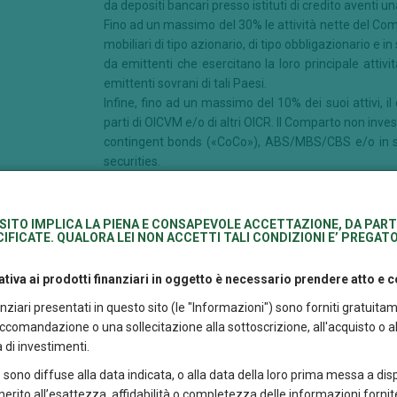
da depositi bancari presso istituti di credito aventi u
Fino ad un massimo del 30% le attività nette del Com
mobiliari di tipo azionario, di tipo obbligazionario e
da emittenti che esercitano la loro principale attiv
emittenti sovrani di tali Paesi.
Infine, fino ad un massimo del 10% dei suoi attivi, 
parti di OICVM e/o di altri OICR. Il Comparto non inves
contingent bonds («CoCo»), ABS/MBS/CBS e/o in st
securities.
Il Comparto investirà in maniera significativa in st
quotati (OTC) (es. Equity Swap, opzioni, etc), non al 
SITO IMPLICA LA PIENA E CONSAPEVOLE ACCETTAZIONE, DA PART
IFICATE. QUALORA LEI NON ACCETTI TALI CONDIZIONI E’ PREGATO
ndicatore
4
intetico di
ischio
tiva ai prodotti finanziari in oggetto è necessario prendere atto e
nanziari presentati in questo sito (le "Informazioni") sono forniti gratu
ipo
Sicav
comandazione o una sollecitazione alla sottoscrizione, all'acquisto o all
eriodo di
7 anni
 di investimenti.
etenzione
 sono diffuse alla data indicata, o alla data della loro prima messa a dis
accomandato
n merito all’esattezza, affidabilità o completezza delle informazioni fornite