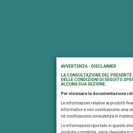
AVVERTENZA - DISCLAIMER
LA CONSULTAZIONE DEL PRESENTE 
DELLE CONDIZIONI DI SEGUITO SPEC
I
ALCUNA SUA SEZIONE.
s
r
Per visionare la documentazione rela
Le informazioni relative ai prodotti fi
T
informativo e non costituiscono una rac
P
né costituiscono consulenza in materia
d
Le informazioni riportate in questo sito
r
esplicita o implicita, viene rilasciata i