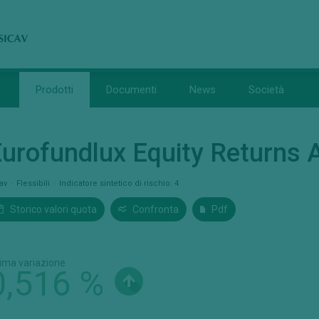
Prodotti
Documenti
News
Società
urofundlux Equity Returns 
cav
Flessibili
Indicatore sintetico di rischio: 4
Storico valori quota
Confronta
Pdf
tima variazione
0,516 %