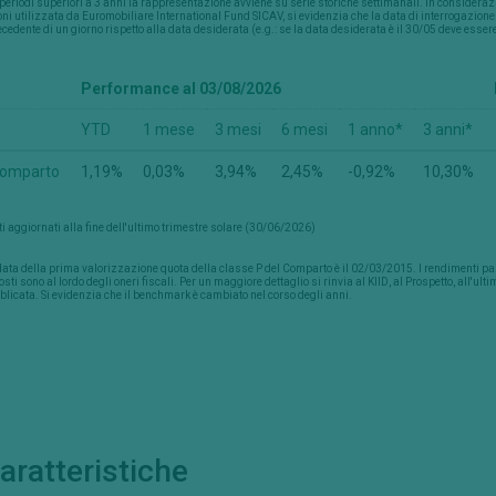
periodi superiori a 3 anni la rappresentazione avviene su serie storiche settimanali. In considerazi
ni utilizzata da Euromobiliare International Fund SICAV, si evidenzia che la data di interrogazio
cedente di un giorno rispetto alla data desiderata (e.g.: se la data desiderata è il 30/05 deve esser
Performance al 03/08/2026
YTD
1 mese
3 mesi
6 mesi
1 anno*
3 anni*
omparto
1,19%
0,03%
3,94%
2,45%
-0,92%
10,30%
i aggiornati alla fine dell'ultimo trimestre solare (30/06/2026)
ata della prima valorizzazione quota della classe P del Comparto è il 02/03/2015. I rendimenti passa
sti sono al lordo degli oneri fiscali. Per un maggiore dettaglio si rinvia al KIID, al Prospetto, all'
licata. Si evidenzia che il benchmark è cambiato nel corso degli anni.
aratteristiche