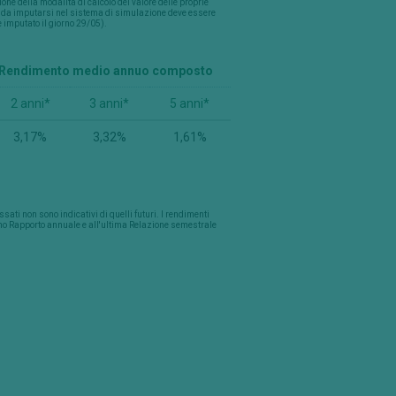
one della modalità di calcolo del valore delle proprie
ne da imputarsi nel sistema di simulazione deve essere
e imputato il giorno 29/05).
Rendimento medio annuo composto
2 anni*
3 anni*
5 anni*
3,17%
3,32%
1,61%
ti non sono indicativi di quelli futuri. I rendimenti
ultimo Rapporto annuale e all'ultima Relazione semestrale