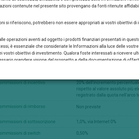
zioni contenute nel presente sito provengano da fonti ritenute affidabil
ioni si riferiscono, potrebbero non essere appropriati ai vostri obiettivi di
 alle operazioni aventi ad oggetto i prodotti finanziari presentati in que
ommissioni e spese
stessi, è essenziale che consideriate le Informazioni alla luce delle vos
 vostri obiettivi di investimento. Qualora foste interessati a ricevere ult
necessario prendere visione del prospetto e della documentazione di offe
to di un consulente finanziario di fiducia.
ommissioni di gestione
0,95% p.a.
tori sul fatto che le performance realizzate in passato non sono indicative 
ommissioni di incentivo
20% dell'incremento percentuale 
timento può apprezzarsi o deprezzarsi in funzione delle fluttuazioni di m
rispetto al valore assoluto più 
rto è investito, quando questa è diversa da quella dell’azionista.
registrato dalla quota nell'arco
ono ad uso esclusivo del visitatore del sito ed è vietato copiare, trasferir
ommissioni di rimborso
Non previste
o le Informazioni, così come creare un link a questo sito senza il pre
.
ommissioni di sottoscrizione
1,0%; via Internet 0%
 Sicav declina qualsiasi responsabilità per l'accuratezza dei contenuti d
i tramite un link a tali siti. Qualora in questo sito vi siano link a qualsia
ommissioni di switch
0,50%
nche ai soli fini di completezza, da Credem Euromobiliare International F