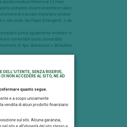
na durata residua inferiore ai 12 mesi.
parto potranno essere investite in valori
 in strumenti di mercato monetario emessi
ità o con sede nei Paesi Emergenti, o da
il comparto potrà ugualmente investire in
tirà in convertible bond, convertible
rumenti di tipo distressed o defaulted
rumenti finanziari derivati quotati e non
solo scopo di copertura.
E DELL’UTENTE, SENZA RISERVE,
 DI NON ACCEDERE AL SITO, NE AD
 confermare quanto segue.
itamente e a scopo unicamente
a vendita di alcun prodotto finanziario
posizione sul sito. Alcuna garanzia,
 nel sito e all’idoneità del sito stesso a