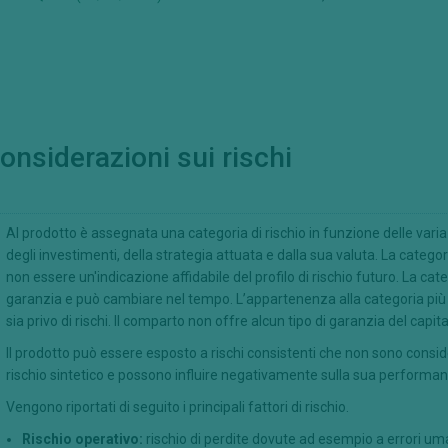
onsiderazioni sui rischi
Al prodotto è assegnata una categoria di rischio in funzione delle variaz
degli investimenti, della strategia attuata e dalla sua valuta. La categori
non essere un'indicazione affidabile del profilo di rischio futuro. La cat
garanzia e può cambiare nel tempo. L’appartenenza alla categoria più 
sia privo di rischi. Il comparto non offre alcun tipo di garanzia del capita
Il prodotto può essere esposto a rischi consistenti che non sono consi
rischio sintetico e possono influire negativamente sulla sua performan
Vengono riportati di seguito i principali fattori di rischio.
Rischio operativo:
rischio di perdite dovute ad esempio a errori u