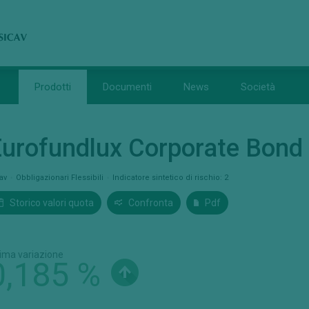
Prodotti
Documenti
News
Società
urofundlux Corporate Bond 
cav
Obbligazionari Flessibili
Indicatore sintetico di rischio: 2
Storico valori quota
Confronta
Pdf
tima variazione
0,185 %