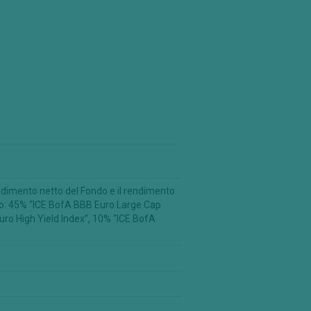
und Sicav
 States Securities Act of 1933; essi
Uniti d'America né per conto di o a
ns".
in altri paesi in cui l'offerta, l'invito
o consentite in assenza di specifiche
azioni ed eventualmente categorie di
dinanza e/o di residenza e si raccomanda
i tali investimenti sono vietati sono
endimento netto del Fondo e il rendimento
to: 45% “ICE BofA BBB Euro Large Cap
e soggetto a modifiche. Prima di
ro High Yield Index”, 10% “ICE BofA
 della consulenza di un professionista
ne delle pagine seguenti. In ogni caso,
sto sito si raccomanda ulteriormente