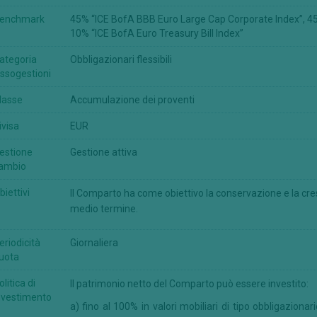
enchmark
45% “ICE BofA BBB Euro Large Cap Corporate Index”, 45
10% “ICE BofA Euro Treasury Bill Index”
ategoria
Obbligazionari flessibili
ssogestioni
lasse
Accumulazione dei proventi
ivisa
EUR
estione
Gestione attiva
ambio
biettivi
Il Comparto ha come obiettivo la conservazione e la cres
medio termine.
eriodicità
Giornaliera
uota
olitica di
Il patrimonio netto del Comparto può essere investito:
nvestimento
a) fino al 100% in valori mobiliari di tipo obbligazion