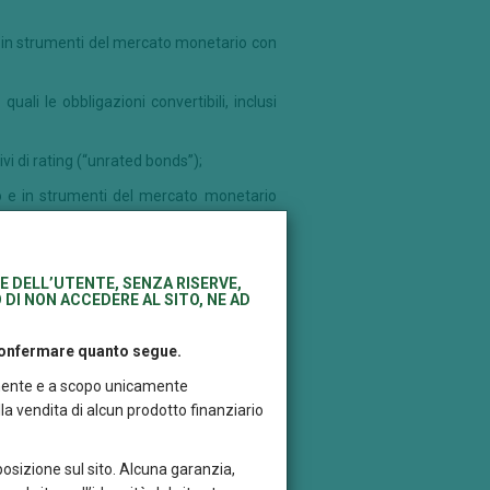
o e in strumenti del mercato monetario con
quali le obbligazioni convertibili, inclusi
rivi di rating (“unrated bonds”);
rio e in strumenti del mercato monetario
o la loro attività principale in Paesi
e investono in valori mobiliari di tipo
E DELL’UTENTE, SENZA RISERVE,
 DI NON ACCEDERE AL SITO, NE AD
mpatibili con quella del Comparto.
tressed”, ABS e MBS. A titolo indicativo, il
 confermare quanto segue.
uire in funzione delle opportunità di
itamente e a scopo unicamente
 al cambiamento delle condizioni della
a vendita di alcun prodotto finanziario
ontribuire a raggiungere l’obiettivo di
l portafoglio (derivati inclusi) sarà
rto non è qualificato come fondo del
posizione sul sito. Alcuna garanzia,
17/1131 riguardante i fondi monetari,