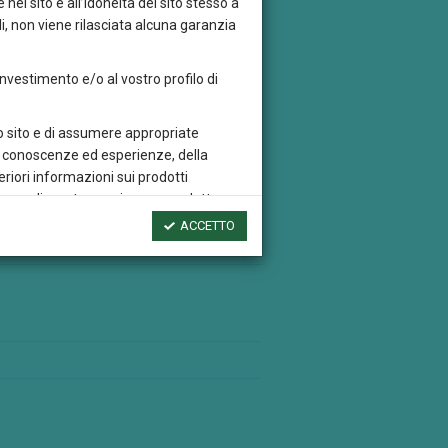
 nel sito e all’idoneità del sito stesso a
rme a tale regolamento. Il Comparto può,
i, non viene rilasciata alcuna garanzia
ste nella sezione 5.A.5) del Prospetto. Ai
di condizioni di mercato sfavorevoli, il
 investimento e/o al vostro profilo di
quidità, come depositi e strumenti del
re a 12 mesi. Per quanto riguarda gli
ha la facoltà di ricorrere a tecniche di
sto sito e di assumere appropriate
gli obiettivi d’investimento descritti in
tre conoscenze ed esperienze, della
so di prodotti derivati del tipo Opzioni,
eriori informazioni sui prodotti
o titoli sia con finalità di copertura sia
rta predisposta per ciascun prodotto
verranno utilizzati con la sola finalità di
ACCETTO
dei risultati futuri, né costituiscono una
ercato e della variazione del tasso di
e, trascrivere, distribuire o riprodurre
ventivo assenso di Credem
i altri siti web che contengono un link
si sito web esterno, quest’ultimo non deve