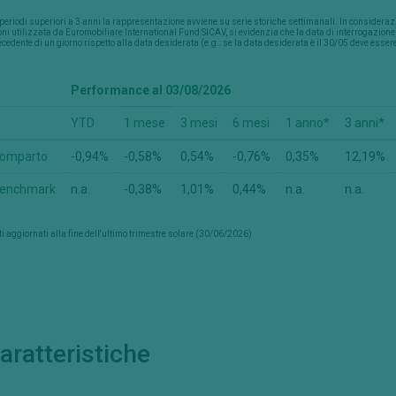
periodi superiori a 3 anni la rappresentazione avviene su serie storiche settimanali. In considerazi
ni utilizzata da Euromobiliare International Fund SICAV, si evidenzia che la data di interrogazio
cedente di un giorno rispetto alla data desiderata (e.g.: se la data desiderata è il 30/05 deve esser
Performance al 03/08/2026
YTD
1 mese
3 mesi
6 mesi
1 anno*
3 anni*
omparto
-0,94%
-0,58%
0,54%
-0,76%
0,35%
12,19%
enchmark
n.a.
-0,38%
1,01%
0,44%
n.a.
n.a.
i aggiornati alla fine dell'ultimo trimestre solare (30/06/2026)
aratteristiche