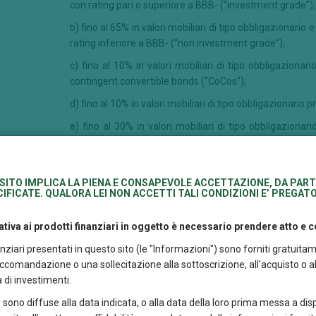
con rating pari o superiore a BBB- (“investment grade”);
b) fino al 65% in valori mobiliari di tipo obbligazionari
rating inferiore a BBB- (“non investment grade”);
c) fino al 10% in valori mobiliari di tipo obbligazionario 
contingent convertible bonds (“CoCos”);
d) fino al 10% in valori mobiliari di tipo obbligazionario p
e) fino al 30% in valori mobiliari di tipo obbligaziona
emessi da emittenti che hanno la loro sede o svolgon
emergenti o da emittenti sovrani di tali Paesi;
f) fino al 10% in quote di OICVM e/o di altri OICR ch
SITO IMPLICA LA PIENA E CONSAPEVOLE ACCETTAZIONE, DA PART
IFICATE. QUALORA LEI NON ACCETTI TALI CONDIZIONI E’ PREGATO
obbligazionario, le cui politiche di investimento sono co
Sono esclusi gli investimenti in titoli in “default” e “dis
tiva ai prodotti finanziari in oggetto è necessario prendere atto e
rating medio del portafoglio sarà BB, potrà dimin
nanziari presentati in questo sito (le "Informazioni") sono forniti gratu
investimento suscettibili di manifestarsi in seguito
comandazione o una sollecitazione alla sottoscrizione, all'acquisto o all
volatilità dei mercati obbligazionari che potranno c
 di investimenti.
rendimento del Comparto. La duration complessiva de
tendenzialmente compresa tra 2 e 7 anni. Il Compa
 sono diffuse alla data indicata, o alla data della loro prima messa a dis
mercato monetario ai sensi del Regolamento (UE) 20