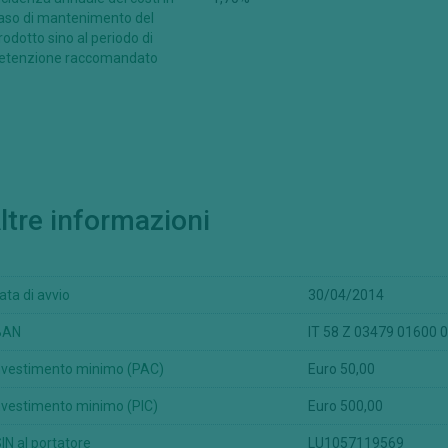
aso di mantenimento del
rodotto sino al periodo di
etenzione raccomandato
ltre informazioni
ata di avvio
30/04/2014
BAN
IT 58 Z 03479 01600
nvestimento minimo (PAC)
Euro 50,00
nvestimento minimo (PIC)
Euro 500,00
SIN al portatore
LU1057119569