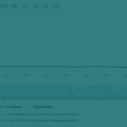
YTD
6M
1y
3y
5y
10y
2017
2018
2019
2020
2021
2022
20
2018
2020
2022
Comparto
Benchmark
Fino al 08/08/2019 la politica del Comparto era diversa.
Fino al 29/01/2026 la politica del Comparto era diversa.