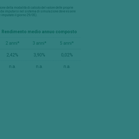
one della modalità di calcolo del valore delle proprie
ne da imputarsi nel sistema di simulazione deve essere
e imputato il giorno 29/05).
Rendimento medio annuo composto
2 anni*
3 anni*
5 anni*
2,42%
3,90%
0,02%
n.a.
n.a.
n.a.