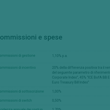
nche ai soli fini di completezza, da Credem Euromobiliare International F
le Informazioni non sono stati e non saranno registrati in base allo United
nduti, rivenduti o consegnati direttamente o indirettamente negli Stati 
oggetti per essere offerti o rivenduti negli Stati Uniti oppure a "U.S. Perso
messe, diffuse o comunque distribuite in Canada, Australia, in Giappone o 
ative ai prodotti finanziari ai quali le Informazioni afferiscono, non sian
ommissioni e spese
delle competenti autorità.
 sito non è autorizzata in tutti i paesi, e non tutti i comparti, classi di 
in tutte le giurisdizioni.
ommissioni di gestione
1,10% p.a.
ili della conformità con le leggi e ordinamenti del proprio paese di citta
rima di prendere qualsiasi decisione. Le persone provenienti da paesi in cu
ommissioni di incentivo
20% della differenza positiva tra il r
del seguente parametro di riferimen
iscale dipende dalla situazione personale di ogni investitore e può esser
Corporate Index”, 45% “ICE BofA BB Eu
Euro Treasury Bill Index”
eria di investimenti, si raccomanda ai potenziali investitori di avvalersi
ommissioni di sottoscrizione
1,00%
almente le avvertenze sopraindicate, siete autorizzati a prendere visio
ommissioni di switch
0,50%
i investimento aventi ad oggetto i prodotti finanziari presentati in que
lla documentazione di offerta predisposta per ciascun prodotto.
ncidenza annuale dei costi in
1,70%