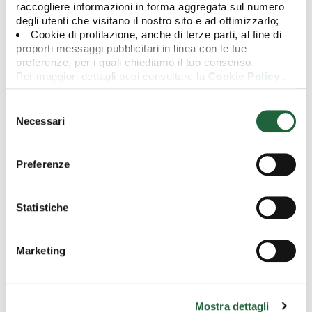
raccogliere informazioni in forma aggregata sul numero
degli utenti che visitano il nostro sito e ad ottimizzarlo;
Cookie di profilazione, anche di terze parti, al fine di
proporti messaggi pubblicitari in linea con le tue
preferenze, per i quali chiediamo il tuo consenso.
Per maggiori dettagli puoi consultare la
Cookie Policy
,
in cui potrai modificare la tua scelta in qualsiasi momento
oppure puoi negare l'utilizzo di questi cookie cliccando su
Selezione
I Signori Azionisti sono invitati a partecipare alla ASSEMBLEA
"Rifiuta".
del
Necessari
GENERALE ORDINARIA (l’Assemblea) che si terrà il 28 aprile 2025
consenso
alle ore 16.30 presso la sede sociale a Lussemburgo, 9, rue de
Bitbourg.
Preferenze
Documentazione
Statistiche
Avviso agli azionisti: Assemblea generale ordinaria
Marketing
Ultime news
Mostra dettagli