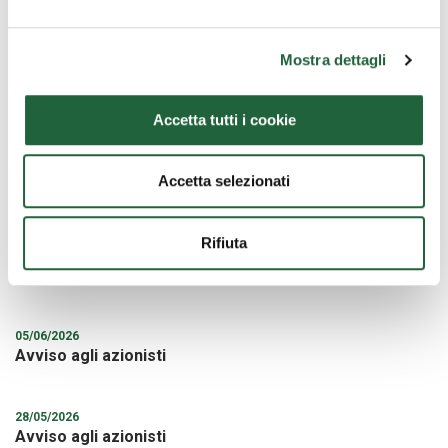
Mostra dettagli
Ultime news
Accetta tutti i cookie
30/06/2026
Avviso agli azionisti: Modifica della Denominazione
Accetta selezionati
Sociale
Rifiuta
10/06/2026
Notice to the Shareholders
05/06/2026
Avviso agli azionisti
28/05/2026
Avviso agli azionisti