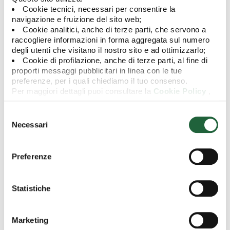
Cookie tecnici, necessari per consentire la
navigazione e fruizione del sito web;
Cookie analitici, anche di terze parti, che servono a
raccogliere informazioni in forma aggregata sul numero
degli utenti che visitano il nostro sito e ad ottimizzarlo;
Cookie di profilazione, anche di terze parti, al fine di
I Signori Azionisti sono invitati a partecipare alla ASSEMBLEA
proporti messaggi pubblicitari in linea con le tue
GENERALE ORDINARIA che si terrà il 24 aprile 2023 alle ore 11.00
preferenze, per i quali chiediamo il tuo consenso.
presso la sede sociale, per deliberare sul seguente ordine del
Per maggiori dettagli puoi consultare la
Cookie Policy
,
giorno:
in cui potrai modificare la tua scelta in qualsiasi momento
oppure puoi negare l'utilizzo di questi cookie cliccando su
1) Relazione del Consiglio di Amministrazione e Relazione della
Selezione
"Rifiuta".
Società di Revisione dell'esercizio chiuso al 31 dicembre 2022;
del
Necessari
2) Approvazione del Bilancio al 31 dicembre 2022;
consenso
3) Manleva agli Amministratori per il compimento del loro
mandato;
Preferenze
4) Remunerazione degli amministratori per l'esercizio 2023;
5) Nomina della Società di Revisione per un periodo di un anno;
6) Varie ed eventuali.
Statistiche
Documentazione
Marketing
Avviso agli azionisti