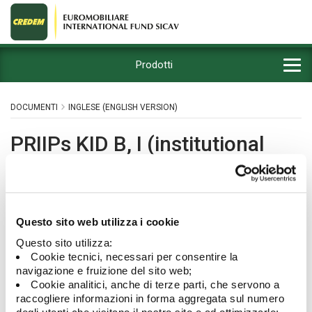
Prodotti
DOCUMENTI
INGLESE (ENGLISH VERSION)
PRIIPs KID B, I (institutional
investors)
Questo sito web utilizza i cookie
Nome documento
Download
Questo sito utilizza:
Cookie tecnici, necessari per consentire la
KID - Putnam US Equity BDH
navigazione e fruizione del sito web;
KID - Core Plus BlackRock Euro Corporate Investment
Cookie analitici, anche di terze parti, che servono a
Grade BD
raccogliere informazioni in forma aggregata sul numero
KID - Azionario Globale B