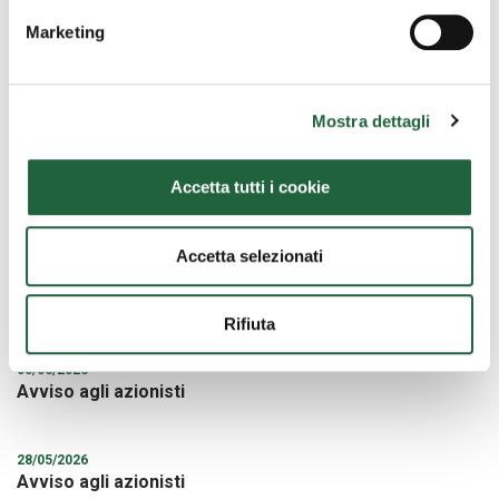
Marketing
Documentazione
Eurofundlux - Putnam US Equity
Mostra dettagli
Accetta tutti i cookie
Ultime news
Accetta selezionati
30/06/2026
Avviso agli azionisti: Modifica della Denominazione
Sociale
Rifiuta
05/06/2026
Avviso agli azionisti
28/05/2026
Avviso agli azionisti