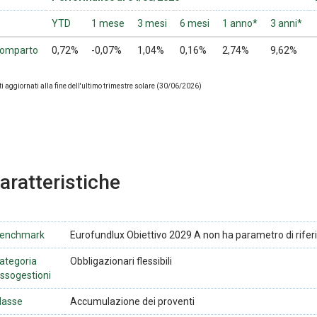
YTD
1 mese
3 mesi
6 mesi
1 anno*
3 anni*
omparto
0,72%
-0,07%
1,04%
0,16%
2,74%
9,62%
i aggiornati alla fine dell'ultimo trimestre solare (30/06/2026)
aratteristiche
enchmark
Eurofundlux Obiettivo 2029 A non ha parametro di rife
ategoria
Obbligazionari flessibili
ssogestioni
lasse
Accumulazione dei proventi