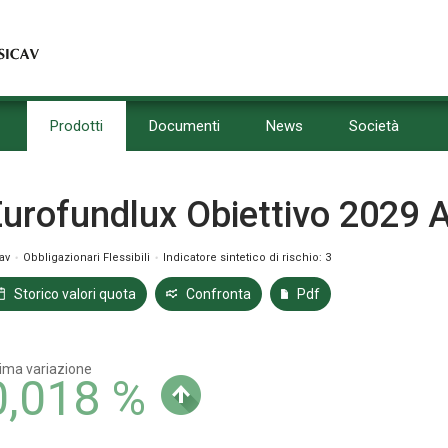
Prodotti
Documenti
News
Società
urofundlux Obiettivo 2029 
cav
Obbligazionari Flessibili
Indicatore sintetico di rischio: 3
Storico valori quota
Confronta
Pdf
tima variazione
0,018 %