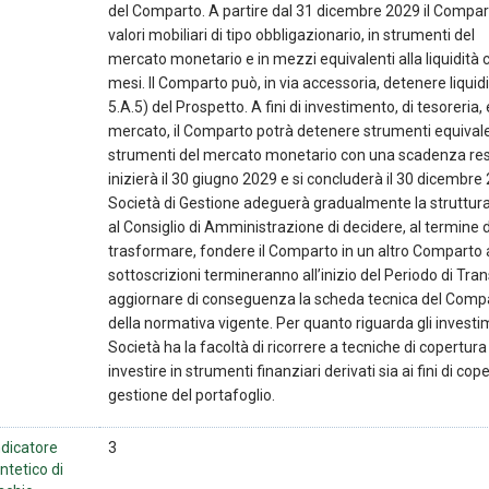
del Comparto. A partire dal 31 dicembre 2029 il Compar
valori mobiliari di tipo obbligazionario, in strumenti del
mercato monetario e in mezzi equivalenti alla liquidità 
mesi. Il Comparto può, in via accessoria, detenere liquid
5.A.5) del Prospetto. A fini di investimento, di tesoreria,
mercato, il Comparto potrà detenere strumenti equivalent
strumenti del mercato monetario con una scadenza resi
inizierà il 30 giugno 2029 e si concluderà il 30 dicembre 
Società di Gestione adeguerà gradualmente la struttura
al Consiglio di Amministrazione di decidere, al termine d
trasformare, fondere il Comparto in un altro Comparto an
sottoscrizioni termineranno all’inizio del Periodo di Tran
aggiornare di conseguenza la scheda tecnica del Compart
della normativa vigente. Per quanto riguarda gli investime
Società ha la facoltà di ricorrere a tecniche di copertura
investire in strumenti finanziari derivati sia ai fini di cop
gestione del portafoglio.
ndicatore
3
intetico di