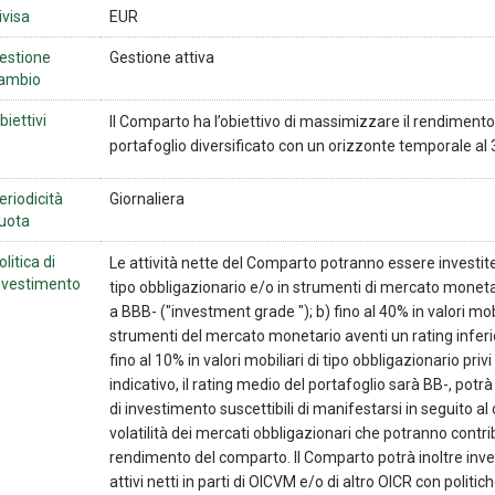
ivisa
EUR
estione
Gestione attiva
ambio
biettivi
Il Comparto ha l’obiettivo di massimizzare il rendimento
portafoglio diversificato con un orizzonte temporale a
eriodicità
Giornaliera
uota
olitica di
Le attività nette del Comparto potranno essere investite: 
nvestimento
tipo obbligazionario e/o in strumenti di mercato monetar
a BBB- ("investment grade "); b) fino al 40% in valori mobi
strumenti del mercato monetario aventi un rating inferi
fino al 10% in valori mobiliari di tipo obbligazionario privi
indicativo, il rating medio del portafoglio sarà BB-, potr
di investimento suscettibili di manifestarsi in seguito a
volatilità dei mercati obbligazionari che potranno contrib
rendimento del comparto. Il Comparto potrà inoltre inve
attivi netti in parti di OICVM e/o di altro OICR con politi