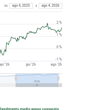
ago 4, 2025
ago 4, 2026
da
a
2 %
1 %
0 %
-1 %
apr '26
giu '26
ago '26
2026
Rendimento medio annuo composto