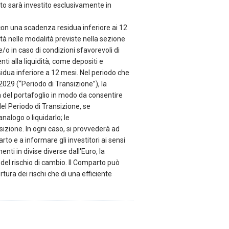
to sarà investito esclusivamente in
con una scadenza residua inferiore ai 12
ità nelle modalità previste nella sezione
 e/o in caso di condizioni sfavorevoli di
i alla liquidità, come depositi e
dua inferiore a 12 mesi. Nel periodo che
2029 (“Periodo di Transizione”), la
 del portafoglio in modo da consentire
el Periodo di Transizione, se
alogo o liquidarlo; le
sizione. In ogni caso, si provvederà ad
o e a informare gli investitori ai sensi
nti in divise diverse dall'Euro, la
 del rischio di cambio. Il Comparto può
ertura dei rischi che di una efficiente