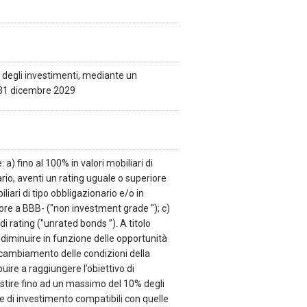
 degli investimenti, mediante un
l 31 dicembre 2029
a) fino al 100% in valori mobiliari di
io, aventi un rating uguale o superiore
liari di tipo obbligazionario e/o in
ore a BBB- ("non investment grade "); c)
 di rating ("unrated bonds ”). A titolo
à diminuire in funzione delle opportunità
l cambiamento delle condizioni della
uire a raggiungere l’obiettivo di
stire fino ad un massimo del 10% degli
che di investimento compatibili con quelle