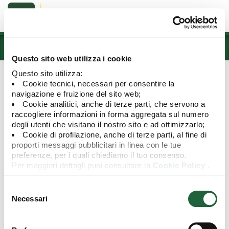
Prodotti
Questo sito web utilizza i cookie
Questo sito utilizza:
DOCUMENTI
ITALIA (VERSIONE IN ITALIANO)
Cookie tecnici, necessari per consentire la
navigazione e fruizione del sito web;
Rapporto Semestrale
Cookie analitici, anche di terze parti, che servono a
raccogliere informazioni in forma aggregata sul numero
degli utenti che visitano il nostro sito e ad ottimizzarlo;
Cookie di profilazione, anche di terze parti, al fine di
proporti messaggi pubblicitari in linea con le tue
preferenze, per i quali chiediamo il tuo consenso.
Nome documento
Download
Per maggiori dettagli puoi consultare la
Cookie Policy
,
Rapporto Semestrale 2025
in cui potrai modificare la tua scelta in qualsiasi momento
oppure puoi negare l'utilizzo di questi cookie cliccando su
Selezione
Relazione semestrale 2024
"Rifiuta".
del
Necessari
consenso