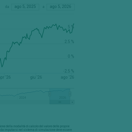
ago 5, 2025
ago 5, 2026
da
a
5 %
2.5 %
0 %
-2.5 %
pr '26
giu '26
ago '26
2024
2026
one della modalità di calcolo del valore delle proprie
ne da imputarsi nel sistema di simulazione deve essere