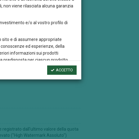
i, non viene rilasciata alcuna garanzia
 investimento e/o al vostro profilo di
sto sito e di assumere appropriate
tre conoscenze ed esperienze, della
eriori informazioni sui prodotti
rta predisposta per ciascun prodotto
ACCETTO
dei risultati futuri, né costituiscono una
ercato e della variazione del tasso di
e, trascrivere, distribuire o riprodurre
ventivo assenso di Credem
i altri siti web che contengono un link
registrato dall'ultimo valore della quota
si sito web esterno, quest’ultimo non deve
elevato ("High Watermark Assoluto")
und Sicav