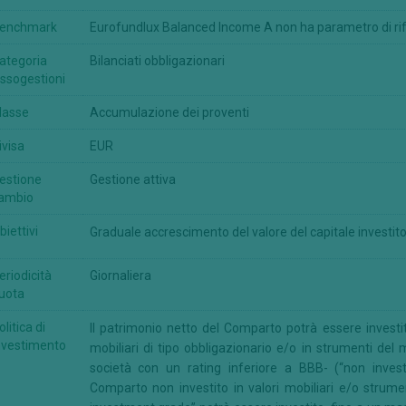
enchmark
Eurofundlux Balanced Income A non ha parametro di ri
ategoria
Bilanciati obbligazionari
ssogestioni
lasse
Accumulazione dei proventi
ivisa
EUR
estione
Gestione attiva
ambio
biettivi
Graduale accrescimento del valore del capitale investit
eriodicità
Giornaliera
uota
olitica di
Il patrimonio netto del Comparto potrà essere investi
nvestimento
mobiliari di tipo obbligazionario e/o in strumenti de
società con un rating inferiore a BBB- (“non invest
Comparto non investito in valori mobiliari e/o strum