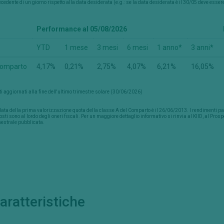
cedente di un giorno rispetto alla data desiderata (e.g.: se la data desiderata è il 30/05 deve esser
Performance al 05/08/2026
YTD
1 mese
3 mesi
6 mesi
1 anno*
3 anni*
omparto
4,17%
0,21%
2,75%
4,07%
6,21%
16,05%
i aggiornati alla fine dell'ultimo trimestre solare (30/06/2026)
ata della prima valorizzazione quota della classe A del Comparto è il 26/06/2013. I rendimenti passa
sti sono al lordo degli oneri fiscali. Per un maggiore dettaglio informativo si rinvia al KIID, al Pros
estrale pubblicata.
aratteristiche