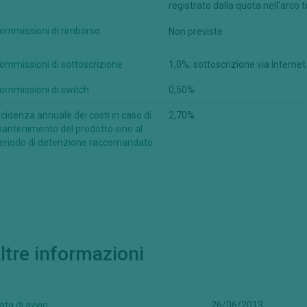
registrato dalla quota nell'arco
le Informazioni non sono stati e non saranno registrati in base allo United
ommissioni di rimborso
Non previste
nduti, rivenduti o consegnati direttamente o indirettamente negli Stati 
oggetti per essere offerti o rivenduti negli Stati Uniti oppure a "U.S. Perso
ommissioni di sottoscrizione
1,0%; sottoscrizione via Interne
messe, diffuse o comunque distribuite in Canada, Australia, in Giappone o 
ative ai prodotti finanziari ai quali le Informazioni afferiscono, non sian
ommissioni di switch
0,50%
delle competenti autorità.
ncidenza annuale dei costi in caso di
2,70%
 sito non è autorizzata in tutti i paesi, e non tutti i comparti, classi di 
antenimento del prodotto sino al
in tutte le giurisdizioni.
eriodo di detenzione raccomandato
ili della conformità con le leggi e ordinamenti del proprio paese di citta
rima di prendere qualsiasi decisione. Le persone provenienti da paesi in cu
iscale dipende dalla situazione personale di ogni investitore e può esser
eria di investimenti, si raccomanda ai potenziali investitori di avvalersi
ltre informazioni
almente le avvertenze sopraindicate, siete autorizzati a prendere visio
i investimento aventi ad oggetto i prodotti finanziari presentati in que
lla documentazione di offerta predisposta per ciascun prodotto.
ata di avvio
26/06/2013