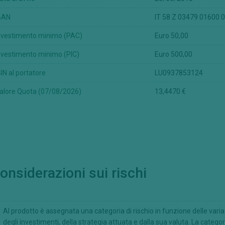
BAN
IT 58 Z 03479 01600
nvestimento minimo (PAC)
Euro 50,00
nvestimento minimo (PIC)
Euro 500,00
SIN al portatore
LU0937853124
alore Quota (07/08/2026)
13,4470 €
onsiderazioni sui rischi
Al prodotto è assegnata una categoria di rischio in funzione delle variaz
degli investimenti, della strategia attuata e dalla sua valuta. La categori