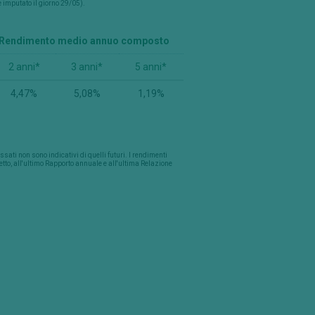
e imputato il giorno 29/05).
Rendimento medio annuo composto
2 anni*
3 anni*
5 anni*
4,47%
5,08%
1,19%
ti non sono indicativi di quelli futuri. I rendimenti
petto, all'ultimo Rapporto annuale e all'ultima Relazione