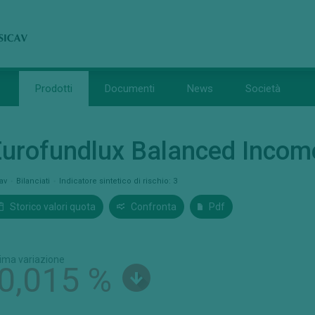
Prodotti
Documenti
News
Società
urofundlux Balanced Incom
cav
Bilanciati
Indicatore sintetico di rischio: 3
Storico valori quota
Confronta
Pdf
tima variazione
-0,015 %