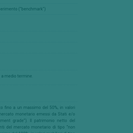
ferimento ("benchmark")
o a medio termine.
to fino a un massimo del 50%, in valori
l mercato monetario emessi da Stati e/o
ment grade”). Il patrimonio netto del
enti del mercato monetario di tipo “non