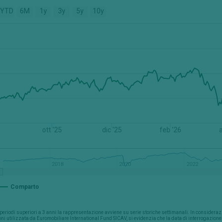
YTD
6M
1y
3y
5y
10y
ott '25
dic '25
feb '26
a
2018
2020
2022
Comparto
periodi superiori a 3 anni la rappresentazione avviene su serie storiche settimanali. In considerazi
ni utilizzata da Euromobiliare International Fund SICAV, si evidenzia che la data di interrogazio