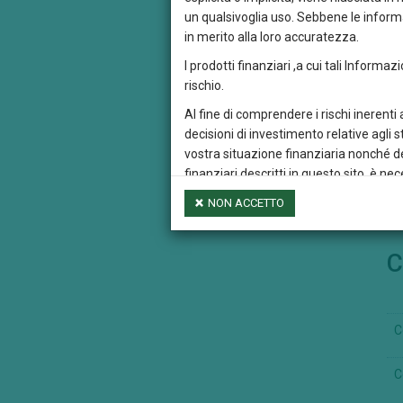
r
un qualsivoglia uso. Sebbene le informa
in merito alla loro accuratezza.
T
I prodotti finanziari ,a cui tali Informaz
P
rischio.
d
Al fine di comprendere i rischi inerenti
r
decisioni di investimento relative agli 
vostra situazione finanziaria nonché dei
finanziari descritti in questo sito, è 
finanziario, eventualmente con il suppor
NON ACCETTO
Si attira inoltre l’attenzione dei visita
garanzia dei guadagni futuri.. Un inves
C
cambio della valuta nella quale il compa
Le Informazioni presenti in questo sito s
in qualunque modo e con qualsiasi mezz
Euromobiliare International Fund Sicav
C
Credem Euromobiliare International Fund
C
al presente sito o che siano raggiungibil
intendersi come verificato o rivisto, a