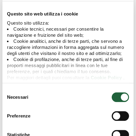
prodotto sino al periodo di detenzione raccomandato
Questo sito web utilizza i cookie
Questo sito utilizza:
Cookie tecnici, necessari per consentire la
navigazione e fruizione del sito web;
Cookie analitici, anche di terze parti, che servono a
Altre informazioni
raccogliere informazioni in forma aggregata sul numero
degli utenti che visitano il nostro sito e ad ottimizzarlo;
Cookie di profilazione, anche di terze parti, al fine di
proporti messaggi pubblicitari in linea con le tue
preferenze, per i quali chiediamo il tuo consenso.
Data di avvio
16/06/2026
Per maggiori dettagli puoi consultare la
Cookie Policy
,
Investimento minimo (PIC)
500€
in cui potrai modificare la tua scelta in qualsiasi momento
oppure puoi negare l'utilizzo di questi cookie cliccando su
Selezione
ISIN al portatore
LU3382723834
"Rifiuta".
del
Necessari
consenso
Valore Quota (07/08/2026)
10,0080 €
Preferenze
Statistiche