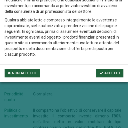
modifiche. Prima di prendere una qualsiasi decisione in materia di
Benchmark
100% “ICE BofA 1-3 Year euro Government Index
investimenti, si raccomanda ai potenziali investitori di avvalersi
della consulenza di un professionista del settore.
Categoria
Obbligazionari euro governativi breve termine
Qualora abbiate letto e compreso integralmente le avvertenze
Assogestioni
sopraindicate, siete autorizzati a prendere visione delle pagine
seguenti. In ogni caso, prima di assumere eventuali decisioni di
Classe
Accumulazione dei proventi
investimento aventi ad oggetto i prodotti finanziari presentati in
Divisa
EUR
questo sito si raccomanda ulteriormente una lettura attenta del
prospetto e della documentazione di offerta predisposta per
Gestione
Gestione attiva
ciascun prodotto.
cambio
Obiettivi
L'obiettivo di
Eurofundlux Euro Short Term
NON ACCETTO
ACCETTO
Government Bond
è quello di conservare il
capitale investito.
Periodicità
Giornaliera
quota
Politica di
Il comparto ha l'obiettivo di conservare il capitale
investimento
investito. Il comparto investe almeno l'80%
dell'attivo netto in valori mobiliari di tipo
obbligazionario inclusi nell'indice ICE BofA 1-3