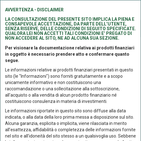
AVVERTENZA - DISCLAIMER
LA CONSULTAZIONE DEL PRESENTE SITO IMPLICA LA PIENA E
CONSAPEVOLE ACCETTAZIONE, DA PARTE DELL’UTENTE,
SENZA RISERVE, DELLE CONDIZIONI DI SEGUITO SPECIFICATE.
Prodotti
QUALORA LEI NON ACCETTI TALI CONDIZIONI E’ PREGATO DI
NON ACCEDERE AL SITO, NE AD ALCUNA SUA SEZIONE.
Eurofundlux Euro Short Term
Per visionare la documentazione relativa ai prodotti finanziari
in oggetto è necessario prendere atto e confermare quanto
Government Bond B
segue.
Le informazioni relative ai prodotti finanziari presentati in questo
Sicav
Obbligazionari
Indicatore sintetico di rischio: 2
sito (le "Informazioni") sono forniti gratuitamente e a scopo
unicamente informativo e non costituiscono una
Storico valori quota
Confronta
Pdf
raccomandazione o una sollecitazione alla sottoscrizione,
all'acquisto o alla vendita di alcun prodotto finanziario né
costituiscono consulenza in materia di investimenti.
Ultima variazione
-0,008 %
Le informazioni riportate in questo sito sono diffuse alla data
indicata, o alla data della loro prima messa a disposizione sul sito.
Alcuna garanzia, esplicita o implicita, viene rilasciata in merito
all’esattezza, affidabilità o completezza delle informazioni fornite
05/08/2026
LU0149212143
nel sito e all’idoneità del sito stesso a un qualsivoglia uso. Sebbene