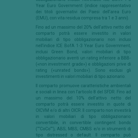
Year Euro Government (indice rappresentativo
dei titoli governativi dei Paesi dell’area Euro
(EMU), con vita residua compresa tra 1 e 3 anni).
Fino ad un massimo del 20% dell'attivo netto del
comparto potrà essere investito in valori
mobiliari di tipo obbligazionario non inclusi
nell'indice ICE BofA 1-3 Year Euro Government,
inclusi Green Bond, valori mobiliari di tipo
obbligazionario aventi un rating inferiore a BBB-
(«non investment grade») e obbligazioni prive di
rating («unrated bonds»). Sono esclusi gli
investimenti in valori mobiliari di tipo azionario.
Il comparto promuove caratteristiche ambientali
e sociali in linea con l’articolo 8 del SFDR. Fino ad
un massimo del 10% dell'attivo netto del
comparto potrà essere investito in quote di
OICVM e/o di altri OICR. Il comparto non investirà
in valori mobiliari di tipo obbligazionario
convertibile, in convertible contingent bonds
(""CoCo""), ABS, MBS, CMBS e/o in strumenti di
tipo distressed o default. Il comparto può