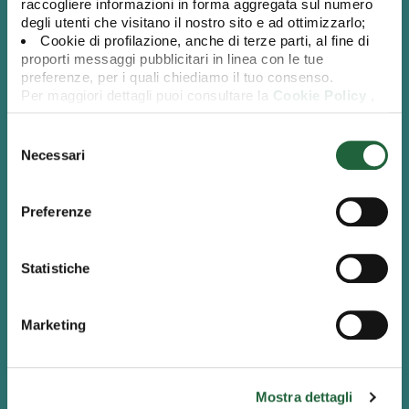
prodotto sino al periodo di detenzione raccomandato
raccogliere informazioni in forma aggregata sul numero
degli utenti che visitano il nostro sito e ad ottimizzarlo;
Cookie di profilazione, anche di terze parti, al fine di
proporti messaggi pubblicitari in linea con le tue
preferenze, per i quali chiediamo il tuo consenso.
Per maggiori dettagli puoi consultare la
Cookie Policy
,
in cui potrai modificare la tua scelta in qualsiasi momento
Altre informazioni
oppure puoi negare l'utilizzo di questi cookie cliccando su
Selezione
"Rifiuta".
del
Necessari
consenso
Data di avvio
07/06/2002
Preferenze
IBAN
IT 58 Z 03479 01600 000800895200
Investimento minimo (PIC)
Euro 500,00
Statistiche
ISIN al portatore
LU0149212143
Marketing
Valore Quota (07/08/2026)
12,6890 €
Mostra dettagli