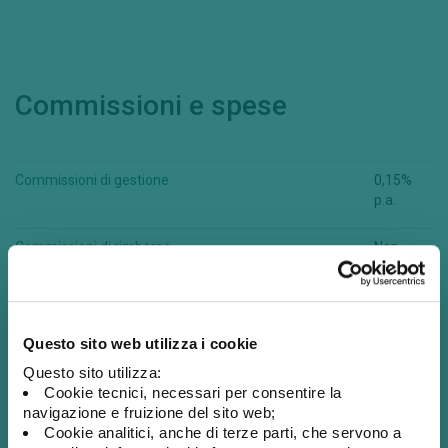
Commissioni e spese
Commissioni di gestione
0,15%
p.a.
Commissioni di rimborso
Non
previste
Commissioni di sottoscrizione
Non
Questo sito web utilizza i cookie
previste
Questo sito utilizza:
Commissioni di switch
0,50%
Cookie tecnici, necessari per consentire la
navigazione e fruizione del sito web;
Incidenza annuale dei costi in caso di mantenimento del
0,30%
Cookie analitici, anche di terze parti, che servono a