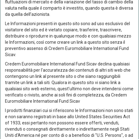
fluttuazioni di mercato e della variazione del tasso di cambio della
Fino al 31/12/2021 la politica del Comparto era diversa.
valuta nella quale il comparto è investito, quando questa è diversa
Per periodi superiori a 3 anni la rappresentazione avviene su serie storiche settimanali. In
considerazione della modalità di calcolo del valore delle proprie azioni utilizzata da
da quella dell’azionista.
Euromobiliare International Fund SICAV, si evidenzia che la data di interrogazione da
imputarsi nel sistema di simulazione deve essere successiva di un giorno rispetto alla
Le Informazioni presenti in questo sito sono ad uso esclusivo del
data desiderata (e.g.: se la data desiderata è il 29/05 deve essere imputato il giorno 30/05).
visitatore del sito ed è vietato copiare, trasferire, trascrivere,
distribuire o riprodurre in qualunque modo e con qualsiasi mezzo
Performance al 05/08/2026
le Informazioni, così come creare un link a questo sito senza il
preventivo assenso di Credem Euromobiliare International Fund
Comparto
Benchmark
Sicav.
YTD
0,30%
0,44%
Credem Euromobiliare International Fund Sicav declina qualsiasi
responsabilità per l'accuratezza dei contenuti di altri siti web che
1 mese
-0,13%
-0,08%
contengono un link al presente sito o che siano raggiungibili
tramite un link a tali siti. Qualora in questo sito vi siano link a
3 mesi
0,56%
0,64%
qualsiasi sito web esterno, quest’ultimo non deve intendersi come
verificato o rivisto, anche ai soli fini di completezza, da Credem
6 mesi
0,01%
0,11%
Euromobiliare International Fund Sicav
I prodotti finanziari cui si riferiscono le Informazioni non sono stati
Performance
e non saranno registrati in base allo United States Securities Act
of 1933; essi pertanto non possono essere offerti, venduti,
Comparto
Benchmark
rivenduti o consegnati direttamente o indirettamente negli Stati
Uniti d'America né per conto di o a beneficio di "U.S. Persons", o ad
1 anno*
1,03%
1,22%