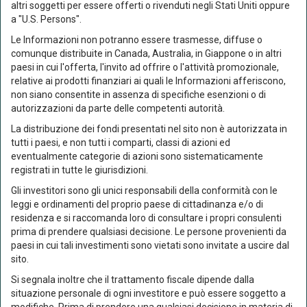
altri soggetti per essere offerti o rivenduti negli Stati Uniti oppure
3 anni*
8,28%
9,22%
a "U.S. Persons".
Le Informazioni non potranno essere trasmesse, diffuse o
comunque distribuite in Canada, Australia, in Giappone o in altri
Rendimento medio annuo composto
paesi in cui l'offerta, l'invito ad offrire o l'attività promozionale,
Comparto
Benchmark
relative ai prodotti finanziari ai quali le Informazioni afferiscono,
non siano consentite in assenza di specifiche esenzioni o di
2 anni*
2,53%
2,79%
autorizzazioni da parte delle competenti autorità.
La distribuzione dei fondi presentati nel sito non è autorizzata in
3 anni*
2,68%
2,98%
tutti i paesi, e non tutti i comparti, classi di azioni ed
5 anni*
1,02%
1,11%
eventualmente categorie di azioni sono sistematicamente
registrati in tutte le giurisdizioni.
*dati aggiornati alla fine dell'ultimo trimestre solare (30/06/2026)
Gli investitori sono gli unici responsabili della conformità con le
leggi e ordinamenti del proprio paese di cittadinanza e/o di
residenza e si raccomanda loro di consultare i propri consulenti
prima di prendere qualsiasi decisione. Le persone provenienti da
paesi in cui tali investimenti sono vietati sono invitate a uscire dal
sito.
Caratteristiche
Si segnala inoltre che il trattamento fiscale dipende dalla
situazione personale di ogni investitore e può essere soggetto a