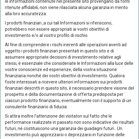
le informazioni contenute nel presente sito provengano da fonti
ritenute affidabili, non viene rilasciata alcuna garanzia in merito
YTD
6M
1y
3y
5y
10y
alla loro accuratezza.
I prodotti finanziari ,a cui tali Informazioni si riferiscono,
potrebbero non essere appropriati ai vostri obiettivi di
1 %
investimento e/o al vostro profilo di rischio.
Al fine di comprendere i rischi inerenti alle operazioni aventi ad
0.5 %
oggetto i prodotti finanziari presentati in questo sito e di
assumere appropriate decisioni di investimento relative agli
0 %
stessi, è essenziale che consideriate le Informazioni alla luce delle
vostre conoscenze ed esperienze, della vostra situazione
finanziaria nonché dei vostri obiettivi di investimento. Qualora
-0.5 %
foste interessati a ricevere ulteriori informazioni sui prodotti
set '25
nov '25
gen '26
mar '26
mag '26
lug '26
finanziari descritti in questo sito, è necessario prendere visione del
prospetto e della documentazione di offerta predisposta per
ciascun prodotto finanziario, eventualmente con il supporto di un
2020
2025
consulente finanziario di fiducia.
Si attira inoltre l’attenzione dei visitatori sul fatto che le
Comparto
Benchmark
performance realizzate in passato non sono indicative dei risultati
futuri, né costituiscono una garanzia dei guadagni futuri.. Un
Fino al 13/12/2009 la politica del Comparto era diversa.
investimento può apprezzarsi o deprezzarsi in funzione delle
Fino al 08/08/2019 la politica del Comparto era diversa.