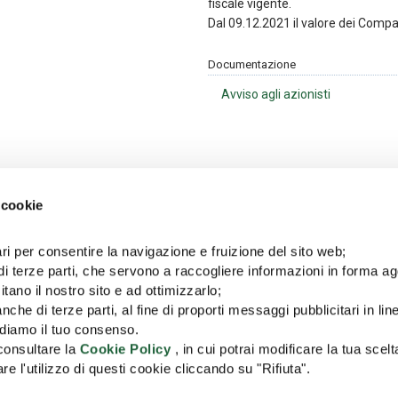
fiscale vigente.
Dal 09.12.2021 il valore dei Compar
Documentazione
Avviso agli azionisti
 cookie
Ultime news
ri per consentire la navigazione e fruizione del sito web;
di terze parti, che servono a raccogliere informazioni in forma a
10/06/2026
05/06/2026
Notice to the
Avviso agli azionisti
itano il nostro sito e ad ottimizzarlo;
Shareholders
nche di terze parti, al fine di proporti messaggi pubblicitari in lin
iediamo il tuo consenso.
 consultare la
Cookie Policy
, in cui potrai modificare la tua scelt
l'utilizzo di questi cookie cliccando su "Rifiuta".