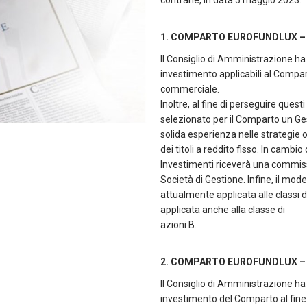
contrarie, in data 5 maggio 2023.
1. COMPARTO EUROFUNDLUX –
Il Consiglio di Amministrazione ha d
investimento applicabili al Comparto
commerciale.
Inoltre, al fine di perseguire questi
selezionato per il Comparto un Ge
solida esperienza nelle strategie 
dei titoli a reddito fisso. In cambio
Investimenti riceverà una commiss
Società di Gestione. Infine, il mo
attualmente applicata alle classi 
applicata anche alla classe di
azioni B.
2. COMPARTO EUROFUNDLUX –
Il Consiglio di Amministrazione ha 
investimento del Comparto al fine d