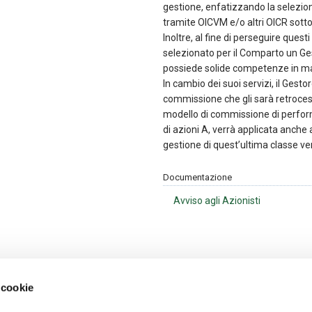
gestione, enfatizzando la selezione
tramite OICVM e/o altri OICR sotto
Inoltre, al fine di perseguire questi
selezionato per il Comparto un Ge
possiede solide competenze in mater
In cambio dei suoi servizi, il Gest
commissione che gli sarà retrocessa
modello di commissione di perfor
di azioni A, verrà applicata anche 
gestione di quest’ultima classe v
Documentazione
Avviso agli Azionisti
 cookie
Ultime news