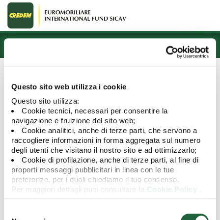
Prodotti
DOCUMENTI
INGLESE (ENGLISH VERSION)
Questo sito web utilizza i cookie
Notice to shareholders
Questo sito utilizza:
Cookie tecnici, necessari per consentire la
navigazione e fruizione del sito web;
Cookie analitici, anche di terze parti, che servono a
raccogliere informazioni in forma aggregata sul numero
degli utenti che visitano il nostro sito e ad ottimizzarlo;
Nome documento
Download
Cookie di profilazione, anche di terze parti, al fine di
Notice to the Shareholders - Putnam US Equity B
proporti messaggi pubblicitari in linea con le tue
shares
preferenze, per i quali chiediamo il tuo consenso.
Notice to the Shareholders
Per maggiori dettagli puoi consultare la
Cookie Policy
,
in cui potrai modificare la tua scelta in qualsiasi momento
Notice to the Shareholders
oppure puoi negare l'utilizzo di questi cookie cliccando su
Selezione
Notice to the Shareholders of B shares
"Rifiuta".