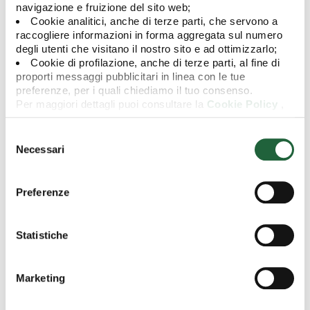
navigazione e fruizione del sito web;
Commissioni di sottoscrizione
Non
Cookie analitici, anche di terze parti, che servono a
previste
raccogliere informazioni in forma aggregata sul numero
degli utenti che visitano il nostro sito e ad ottimizzarlo;
Commissioni di switch
0,50%
Cookie di profilazione, anche di terze parti, al fine di
proporti messaggi pubblicitari in linea con le tue
Incidenza annuale dei costi in caso di mantenimento del
1,10%
preferenze, per i quali chiediamo il tuo consenso.
prodotto sino al periodo di detenzione raccomandato
Per maggiori dettagli puoi consultare la
Cookie Policy
,
in cui potrai modificare la tua scelta in qualsiasi momento
oppure puoi negare l'utilizzo di questi cookie cliccando su
Selezione
"Rifiuta".
del
Necessari
consenso
Altre informazioni
Preferenze
Statistiche
Data di avvio
08/02/2006
IBAN
IT 58 Z 03479 01600 000800895200
Marketing
Investimento minimo (PIC)
Euro 500,00