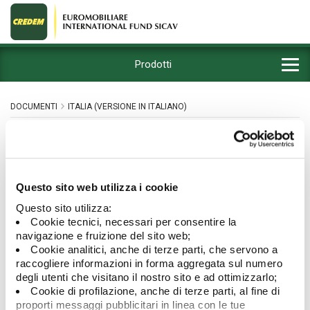
Prodotti
DOCUMENTI
ITALIA (VERSIONE IN ITALIANO)
KID PRIIPs A, AH, D, P, G, Q
(clientela privata)
Questo sito web utilizza i cookie
Questo sito utilizza:
Cookie tecnici, necessari per consentire la
navigazione e fruizione del sito web;
Nome documento
Download
Cookie analitici, anche di terze parti, che servono a
KID - Azionario Globale A
raccogliere informazioni in forma aggregata sul numero
KID - Balanced Income A
degli utenti che visitano il nostro sito e ad ottimizzarlo;
Cookie di profilazione, anche di terze parti, al fine di
KID - Balanced Income D
proporti messaggi pubblicitari in linea con le tue