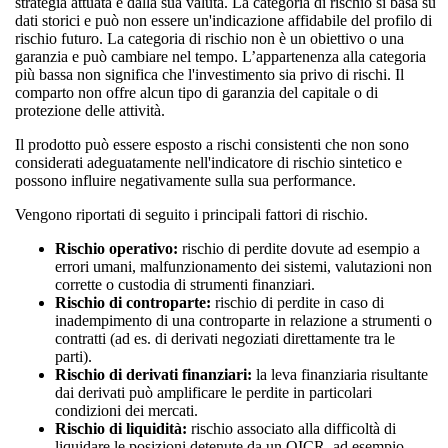
strategia attuata e dalla sua valuta. La categoria di rischio si basa su
dati storici e può non essere un'indicazione affidabile del profilo di
rischio futuro. La categoria di rischio non è un obiettivo o una
garanzia e può cambiare nel tempo. L’appartenenza alla categoria
più bassa non significa che l'investimento sia privo di rischi. Il
comparto non offre alcun tipo di garanzia del capitale o di
protezione delle attività.
Il prodotto può essere esposto a rischi consistenti che non sono
considerati adeguatamente nell'indicatore di rischio sintetico e
possono influire negativamente sulla sua performance.
Vengono riportati di seguito i principali fattori di rischio.
Rischio operativo:
rischio di perdite dovute ad esempio a
errori umani, malfunzionamento dei sistemi, valutazioni non
corrette o custodia di strumenti finanziari.
Rischio di controparte:
rischio di perdite in caso di
inadempimento di una controparte in relazione a strumenti o
contratti (ad es. di derivati negoziati direttamente tra le
parti).
Rischio di derivati finanziari:
la leva finanziaria risultante
dai derivati può amplificare le perdite in particolari
condizioni dei mercati.
Rischio di liquidità:
rischio associato alla difficoltà di
liquidare le posizioni detenute da un OICR, ad esempio