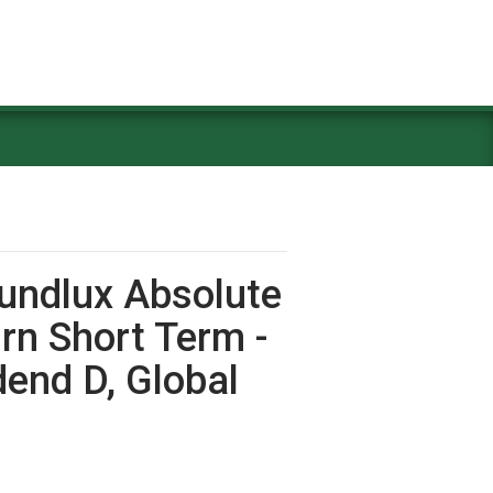
ofundlux Absolute
rn Short Term -
dend D, Global