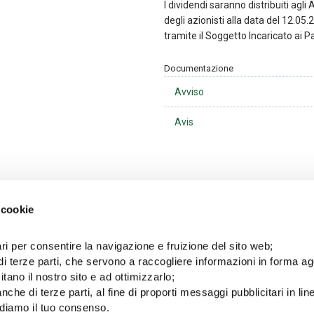
I dividendi saranno distribuiti agli 
degli azionisti alla data del 12.05
tramite il Soggetto Incaricato ai 
Documentazione
Avviso
Avis
 cookie
Ultime news
ri per consentire la navigazione e fruizione del sito web;
di terze parti, che servono a raccogliere informazioni in forma a
10/06/2026
05/06/2026
Notice to the
Avviso agli azionisti
itano il nostro sito e ad ottimizzarlo;
Shareholders
nche di terze parti, al fine di proporti messaggi pubblicitari in lin
iediamo il tuo consenso.