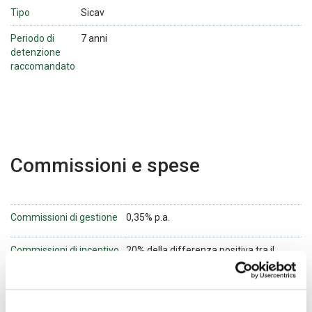
Tipo
Sicav
Periodo di
7 anni
detenzione
raccomandato
Commissioni e spese
Commissioni di gestione
0,35% p.a.
Commissioni di incentivo
20% della differenza positiva tra il
rendimento netto del Comparto e il
rendimento del seguente parametro di
riferimento: 100% MSCI World
Screened Price USD Index