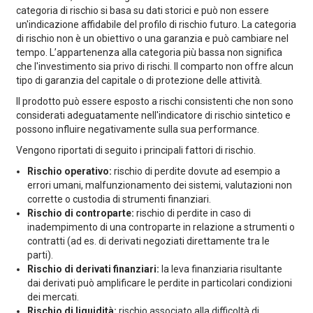
categoria di rischio si basa su dati storici e può non essere
un'indicazione affidabile del profilo di rischio futuro. La categoria
di rischio non è un obiettivo o una garanzia e può cambiare nel
tempo. L’appartenenza alla categoria più bassa non significa
che l'investimento sia privo di rischi. Il comparto non offre alcun
tipo di garanzia del capitale o di protezione delle attività.
Il prodotto può essere esposto a rischi consistenti che non sono
considerati adeguatamente nell'indicatore di rischio sintetico e
possono influire negativamente sulla sua performance.
Vengono riportati di seguito i principali fattori di rischio.
Rischio operativo:
rischio di perdite dovute ad esempio a
errori umani, malfunzionamento dei sistemi, valutazioni non
corrette o custodia di strumenti finanziari.
Rischio di controparte:
rischio di perdite in caso di
inadempimento di una controparte in relazione a strumenti o
contratti (ad es. di derivati negoziati direttamente tra le
parti).
Rischio di derivati finanziari:
la leva finanziaria risultante
dai derivati può amplificare le perdite in particolari condizioni
dei mercati.
Rischio di liquidità:
rischio associato alla difficoltà di