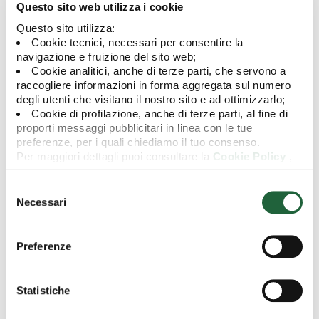
Questo sito web utilizza i cookie
Commissioni di rimborso
Non previste
Questo sito utilizza:
Cookie tecnici, necessari per consentire la
Commissioni di
Non previste
navigazione e fruizione del sito web;
sottoscrizione
Cookie analitici, anche di terze parti, che servono a
raccogliere informazioni in forma aggregata sul numero
Commissioni di switch
0,50%
degli utenti che visitano il nostro sito e ad ottimizzarlo;
Cookie di profilazione, anche di terze parti, al fine di
Incidenza annuale dei
0,80%
proporti messaggi pubblicitari in linea con le tue
costi in caso di
preferenze, per i quali chiediamo il tuo consenso.
mantenimento del
Per maggiori dettagli puoi consultare la
Cookie Policy
,
prodotto sino al periodo
in cui potrai modificare la tua scelta in qualsiasi momento
di detenzione
oppure puoi negare l'utilizzo di questi cookie cliccando su
Selezione
raccomandato
"Rifiuta".
del
Necessari
consenso
Preferenze
Altre informazioni
Statistiche