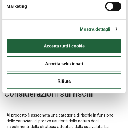
Marketing
Data di avvio
14/06/2017
IBAN
IT 58 Z 03479 01600 000800895200
Mostra dettagli
Investimento minimo (PIC)
Euro 1.000.000,00
ISIN al portatore
LU1492371270
Accetta tutti i cookie
Valore Quota (07/08/2026)
23,1110 €
Accetta selezionati
Rifiuta
Considerazioni sui rischi
Al prodotto è assegnata una categoria di rischio in funzione
delle variazioni di prezzo risultanti dalla natura degli
investimenti, della strategia attuata e dalla sua valuta. La