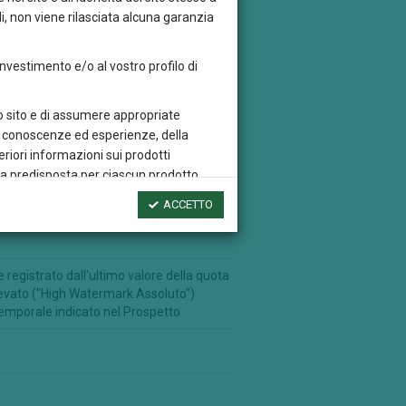
i, non viene rilasciata alcuna garanzia
 investimento e/o al vostro profilo di
sto sito e di assumere appropriate
tre conoscenze ed esperienze, della
eriori informazioni sui prodotti
rta predisposta per ciascun prodotto
ACCETTO
dei risultati futuri, né costituiscono una
ercato e della variazione del tasso di
registrato dall'ultimo valore della quota
e, trascrivere, distribuire o riprodurre
elevato ("High Watermark Assoluto")
 temporale indicato nel Prospetto
ventivo assenso di Credem
i altri siti web che contengono un link
si sito web esterno, quest’ultimo non deve
und Sicav