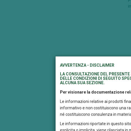
P
i
AVVERTENZA - DISCLAIMER
LA CONSULTAZIONE DEL PRESENTE 
DELLE CONDIZIONI DI SEGUITO SPEC
ALCUNA SUA SEZIONE.
I
s
Per visionare la documentazione rela
r
Le informazioni relative ai prodotti fi
T
informativo e non costituiscono una rac
né costituiscono consulenza in materia
P
Le informazioni riportate in questo sito
d
r
esplicita o implicita, viene rilasciata i