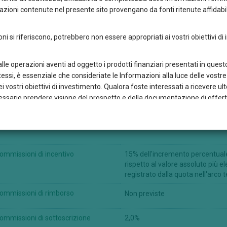
zioni contenute nel presente sito provengano da fonti ritenute affidabil
ioni si riferiscono, potrebbero non essere appropriati ai vostri obiettivi di
 alle operazioni aventi ad oggetto i prodotti finanziari presentati in que
stessi, è essenziale che consideriate le Informazioni alla luce delle vos
ommissioni e spese
 vostri obiettivi di investimento. Qualora foste interessati a ricevere ult
necessario prendere visione del prospetto e della documentazione di offe
to di un consulente finanziario di fiducia.
ommissioni di gestione
1,0% p.a.
tori sul fatto che le performance realizzate in passato non sono indicative 
timento può apprezzarsi o deprezzarsi in funzione delle fluttuazioni di m
rto è investito, quando questa è diversa da quella dell’azionista.
ommissioni di incentivo
15% dell'incremento percentuale 
ono ad uso esclusivo del visitatore del sito ed è vietato copiare, trasferir
rispetto al valore assoluto più 
registrato dalla quota nell'arco
o le Informazioni, così come creare un link a questo sito senza il pre
.
ommissioni di rimborso
Non previste
 Sicav declina qualsiasi responsabilità per l'accuratezza dei contenuti d
i tramite un link a tali siti. Qualora in questo sito vi siano link a qualsia
ommissioni di sottoscrizione
2,0%
nche ai soli fini di completezza, da Credem Euromobiliare International F