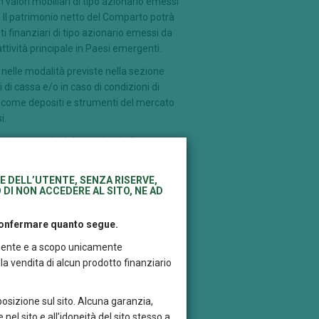
 valori mobiliari di tipo azionario emessi
vi. Il patrimonio netto del Comparto potrà
i finanziari di tipo azionario emessi da
tività principale in Paesi emergenti.
à nelle modalità previste nella sezione
si di cassa e/o in caso di condizioni di
à, come depositi e strumenti del mercato
i.
e in operazioni di prestito titoli non
nte senza riferimento ad un parametro
E DELL’UTENTE, SENZA RISERVE,
 DI NON ACCEDERE AL SITO, NE AD
 confermare quanto segue.
itamente e a scopo unicamente
a vendita di alcun prodotto finanziario
posizione sul sito. Alcuna garanzia,
 nel sito e all’idoneità del sito stesso a