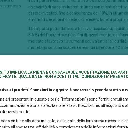
olitica di
Il Comparto investirà almeno il 90% del suo patrimonio in
nvestimento
da società di paesi sviluppati in linea con questi obietti
essere investito, fino a concorrenza del 10%, in strument
emittenti che abbiano sede o che esercitano la propria at
Il Comparto potrà detenere (i) in via accessoria, liquidit
5.A.5) del Prospetto e (ii) ai fini di investimento, dei flus
mercato sfavorevoli, strumenti equivalenti alla liquidit
monetario con una scadenza residua inferiore a 12 mes
Il Comparto può investire in strumenti finanziari derivati 
unicamente a scopo di copertura ed è gestito attivame
di riferimento ("benchmark").
SITO IMPLICA LA PIENA E CONSAPEVOLE ACCETTAZIONE, DA PART
IFICATE. QUALORA LEI NON ACCETTI TALI CONDIZIONI E’ PREGATO
ndicatore
5
intetico di
tiva ai prodotti finanziari in oggetto è necessario prendere atto e
ischio
nanziari presentati in questo sito (le "Informazioni") sono forniti gratu
ipo
Sicav
comandazione o una sollecitazione alla sottoscrizione, all'acquisto o all
 di investimenti.
eriodo di
7 anni
 sono diffuse alla data indicata, o alla data della loro prima messa a dis
etenzione
accomandato
n merito all’esattezza, affidabilità o completezza delle informazioni fornite