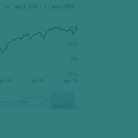
ago 5, 2025
ago 5, 2026
da
a
20 %
10 %
0 %
-10 %
pr '26
giu '26
ago '26
2024
2026