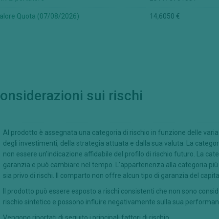
alore Quota (07/08/2026)
14,6050 €
onsiderazioni sui rischi
Al prodotto è assegnata una categoria di rischio in funzione delle variaz
degli investimenti, della strategia attuata e dalla sua valuta. La categori
non essere un'indicazione affidabile del profilo di rischio futuro. La cat
garanzia e può cambiare nel tempo. L’appartenenza alla categoria più 
sia privo di rischi. Il comparto non offre alcun tipo di garanzia del capita
Il prodotto può essere esposto a rischi consistenti che non sono consi
rischio sintetico e possono influire negativamente sulla sua performan
Vengono riportati di seguito i principali fattori di rischio.