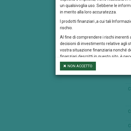
un qualsivoglia uso. Sebbene le informa
in merito alla loro accuratezza.
I prodotti finanziari ,a cui tali Informaz
rischio.
Al fine di comprendere i rischi inerenti
decisioni di investimento relative agli 
C
vostra situazione finanziaria nonché dei
finanziari descritti in questo sito, è 
finanziario, eventualmente con il suppor
NON ACCETTO
C
Si attira inoltre l’attenzione dei visita
garanzia dei guadagni futuri.. Un inves
cambio della valuta nella quale il compa
C
Le Informazioni presenti in questo sito s
in qualunque modo e con qualsiasi mezz
Euromobiliare International Fund Sicav
C
Credem Euromobiliare International Fund
al presente sito o che siano raggiungibil
C
intendersi come verificato o rivisto, a