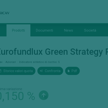
Prodotti
Documenti
News
Società
urofundlux Green Strategy 
cav
Azionari
Indicatore sintetico di rischio: 5
Storico valori quota
Confronta
Pdf
tima variazione
0,150 %