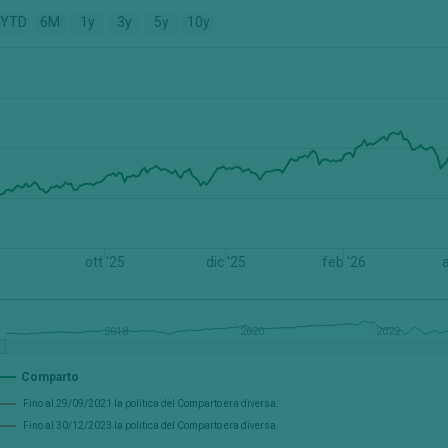
YTD
6M
1y
3y
5y
10y
ott '25
dic '25
feb '26
a
2018
2020
2022
Comparto
Fino al 29/09/2021 la politica del Comparto era diversa.
Fino al 30/12/2023 la politica del Comparto era diversa.