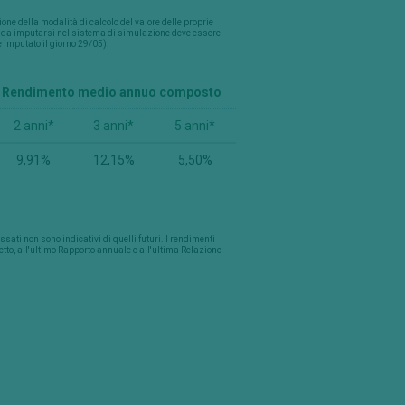
one della modalità di calcolo del valore delle proprie
ne da imputarsi nel sistema di simulazione deve essere
e imputato il giorno 29/05).
Rendimento medio annuo composto
2 anni*
3 anni*
5 anni*
9,91%
12,15%
5,50%
ti non sono indicativi di quelli futuri. I rendimenti
petto, all'ultimo Rapporto annuale e all'ultima Relazione