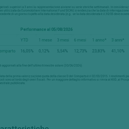
periodi superiori a 3 anni la rappresentazione avviene su serie storiche settimanali. In considerazi
ni utilizzata da Euromobiliare International Fund SICAV, si evidenzia che la data di interrogazio
cedente di un giorno rispetto alla data desiderata (e.g.: se la data desiderata è il 30/05 deve esser
Performance al 05/08/2026
YTD
1 mese
3 mesi
6 mesi
1 anno*
3 anni*
omparto
16,05%
0,12%
5,54%
12,73%
23,83%
41,10%
i aggiornati alla fine dell'ultimo trimestre solare (30/06/2026)
ata della prima valorizzazione quota della classe D del Comparto è il 02/03/2015. I rendimenti passa
sti sono al lordo degli oneri fiscali. Per un maggiore dettaglio informativo si rinvia al KIID, al Pros
estrale pubblicata.
aratteristiche