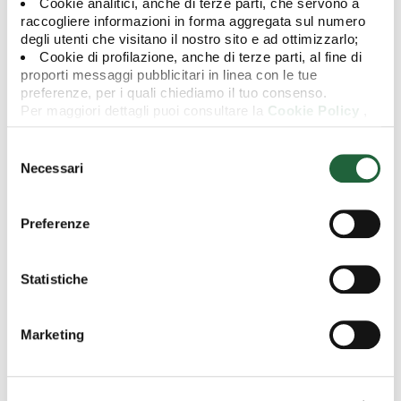
Cookie analitici, anche di terze parti, che servono a
raccogliere informazioni in forma aggregata sul numero
degli utenti che visitano il nostro sito e ad ottimizzarlo;
Cookie di profilazione, anche di terze parti, al fine di
proporti messaggi pubblicitari in linea con le tue
preferenze, per i quali chiediamo il tuo consenso.
Per maggiori dettagli puoi consultare la
Cookie Policy
,
Il 12 agosto 2019 acquisirà efficacia la fusione del comparto
in cui potrai modificare la tua scelta in qualsiasi momento
Eurofundlux Alto Rendimento 2019 nel
oppure puoi negare l'utilizzo di questi cookie cliccando su
Selezione
comparto Eurofundlux Alto Rendimento 2019 Plus e successiva
"Rifiuta".
del
Necessari
trasformazione e ridenominazione di quest'ultimo in
consenso
Eurofundlux Obiettivo 2025.
Preferenze
Documentazione
Avviso
Statistiche
Avis
Marketing
Ultime news