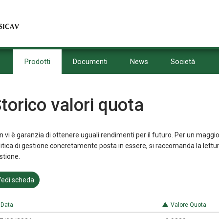
Prodotti
Documenti
News
Società
torico valori quota
 vi è garanzia di ottenere uguali rendimenti per il futuro. Per un maggio
litica di gestione concretamente posta in essere, si raccomanda la lettu
stione.
edi scheda
Data
Valore Quota