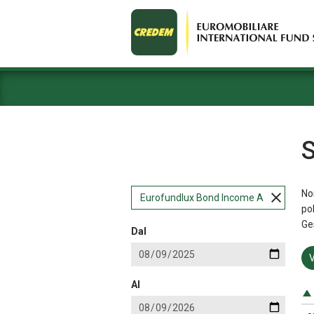
S
Non
Eurofundlux Bond Income A
po
Ge
Dal
V
Al