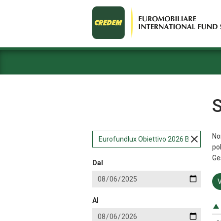
S
Non
Eurofundlux Obiettivo 2026 B
po
Ge
Dal
V
Al