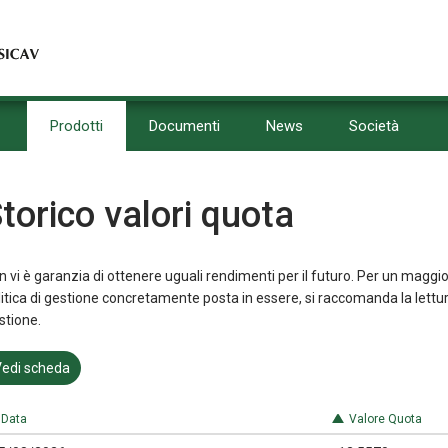
Prodotti
Documenti
News
Società
torico valori quota
 vi è garanzia di ottenere uguali rendimenti per il futuro. Per un maggio
litica di gestione concretamente posta in essere, si raccomanda la lettu
stione.
edi scheda
Data
Valore Quota