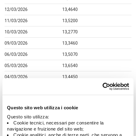
12/03/2026
13,4640
11/03/2026
13,5200
10/03/2026
13,2770
09/03/2026
13,3460
06/03/2026
13,5070
05/03/2026
13,6540
04/03/2026
13,4450
03/03/2026
13,9110
02/03/2026
14,1440
Questo sito web utilizza i cookie
27/02/2026
14,0800
Questo sito utilizza:
26/02/2026
14,1040
Cookie tecnici, necessari per consentire la
navigazione e fruizione del sito web;
25/02/2026
13,9660
Cookie analitici, anche di terze parti, che servono a