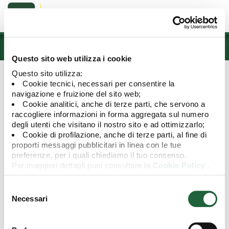
Prodotti
Questo sito web utilizza i cookie
Questo sito utilizza:
Spiacenti, il contenuto richiesto
Cookie tecnici, necessari per consentire la
non è disponibile
navigazione e fruizione del sito web;
Cookie analitici, anche di terze parti, che servono a
raccogliere informazioni in forma aggregata sul numero
Vi preghiamo di verificare l'indirizzo immesso.
degli utenti che visitano il nostro sito e ad ottimizzarlo;
Cookie di profilazione, anche di terze parti, al fine di
(Codice errore: 404).
proporti messaggi pubblicitari in linea con le tue
preferenze, per i quali chiediamo il tuo consenso.
Per maggiori dettagli puoi consultare la
Cookie Policy
,
in cui potrai modificare la tua scelta in qualsiasi momento
© 2026 Credem Euromobiliare International Fund Sicav
oppure puoi negare l'utilizzo di questi cookie cliccando su
Selezione
Privacy e Cookie policy
"Rifiuta".
del
Necessari
Prima dell'adesione leggere il Prospetto
consenso